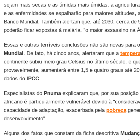
sejam mais secas e as úmidas mais úmidas, a agricultura 
e as enfermidades se espalharão para maiores altitudes, 
Banco Mundial. Também alertam que, até 2030, cerca de 
poderão ficar expostas à malária, “o maior assassino na Á
Essas e outras terríveis conclusões não são novas para o
Mundial
. De fato, há cinco anos, alertaram que a
tempera
continente subiu meio grau Celsius no último século, e qu
provavelmente, aumentará entre 1,5 e quatro graus até 20
dados do
IPCC
.
Especialistas do
Pnuma
explicaram que, por sua posição 
africano é particularmente vulnerável devido à “considera
capacidade de adaptação, exacerbada pela
pobreza
gener
desenvolvimento”.
Alguns dos fatos que constam da ficha descritiva
Mudança