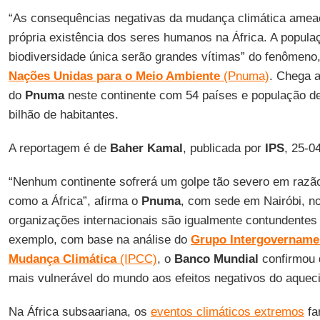
“As consequências negativas da mudança climática amea
própria existência dos seres humanos na África. A popul
biodiversidade única serão grandes vítimas” do fenômeno
Nações Unidas para o Meio Ambiente
(Pnuma)
. Chega 
do
Pnuma
neste continente com 54 países e população d
bilhão de habitantes.
A reportagem é de
Baher Kamal
, publicada por
IPS
, 25-0
“Nenhum continente sofrerá um golpe tão severo em razã
como a África”, afirma o
Pnuma
, com sede em Nairóbi, n
organizações internacionais são igualmente contundentes 
exemplo, com base na análise do
Grupo Intergovernamen
Mudança Climática
(IPCC)
, o
Banco Mundial
confirmou q
mais vulnerável do mundo aos efeitos negativos do aqueci
Na África subsaariana, os
eventos climáticos extremos
fa