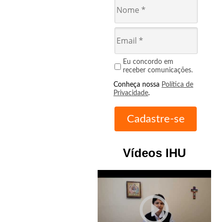
Eu concordo em
receber comunicações.
Conheça nossa
Política de
Privacidade
.
Vídeos IHU
play_circle_outline