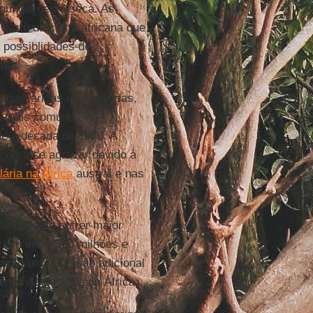
inundações e seca. As
parte da costa africana que
 possiblidades de
mar.
rras áridas e semiáridas,
am mais comuns,
de a década de 1970. A
oderá se agravar devido à
ária na África
austral e nas
as poderão sofrer maior
riam entre 350 milhões e
cerão uma pressão adicional
demanda de água na África.