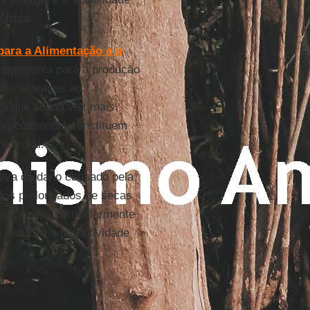
África.
ara a Alimentação e a
representa para a produção
ndes ameaças ao
nta que acada vez mais
 no continente constituem
to rural.
ativa do dano causado pela
odos prolongados de secas
pesca será particularmente
 reduzirá a produtividade