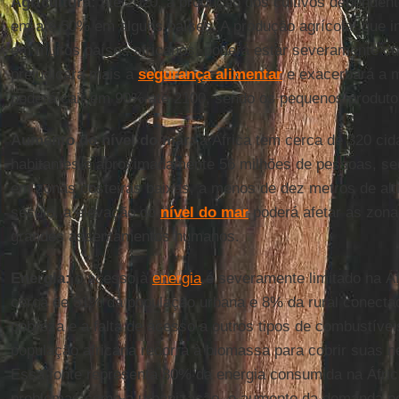
Agricultura:
até 2020, a produção dos cultivos dependent
em até 50% em alguns países. A produção agrícola, que i
em muitos países africanos, poderá estar severamente c
prejudicará mais a
segurança alimentar
e exacerbará a m
poderá cair em 90% até 2100, sendo os pequenos produto
Aumento do nível do mar:
a África tem cerca de 320 ci
habitantes e aproximadamente 56 milhões de pessoas, se
em zonas costeiras baixas, a menos de dez metros de altit
século, a elevação do
nível do mar
poderá afetar as zon
grandes assentamentos humanos.
Energia:
o acesso à
energia
é severamente limitado na Á
cerca de 51% da população urbana e 8% da rural conectad
pobreza e a falta de acesso a outros tipos de combustív
população africana recorra à biomassa para cobrir suas 
Essa fonte representa 80% da energia consumida na Áfric
problemas como a urbanização, o aumento da demanda por 