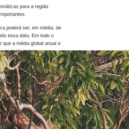
imáticas para a região
importantes.
ica poderá ser, em média, de
após essa data. Em todo o
 que a média global anual e
s secas do que os
erras áridas e semiáridas na
ndamentais porque
bem-estar dos seres
s parques nacionais da
tram que o clima modifica os
s interações e respostas.
dências anuais e