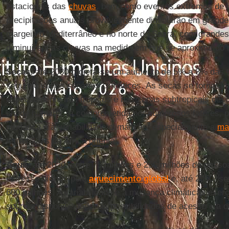
estacionais das
chuvas
, bem como eventos extremos de 
precipitações anuais provavelmente diminuirão em grande 
margeia o Mediterrâneo e no norte do Saara, com grandes
diminuírem as chuvas na medida em que se aproxima do 
Secas:
até 2080 projeta-se um aumento de 5% a 8% das te
segundo vários cenários climáticos. As secas se tornar
especialmente nos trópicos e nas zonas subtropicais des
saúde humana, já comprometida por numerosos fatores, p
mudança e à variabilidade climáticas, especialmente a
mal
terras altas da África oriental.
Água:
até 2020, entre 75 milhões e 250 milhões de pesso
estresse hídrico pelo
aquecimento global
e, até 2050, se
600 milhões. A variabilidade e a mudança climáticas exer
sobre a disponibilidade, as possibilidades de acesso e a 