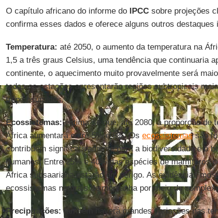
O capítulo africano do informe do
IPCC
sobre projeções cl
confirma esses dados e oferece alguns outros destaques 
Temperatura:
até 2050, o aumento da temperatura na Áfr
1,5 a três graus Celsius, uma tendência que continuaria 
continente, o aquecimento muito provavelmente será maior
todas as estações apresentarão regiões subtropicais mai
trópicosúmidos.
Ecossistemas:
estima-se que, até 2080, a proporção de t
África aumentará entre 5% e 8%. Os
ecossistemas
são fu
contribuem significativamente para a biodiversidade e o 
humanos. Entre 25% e 40% das espécies de mamíferos do
África subsaariana estarão em perigo. As evidências mos
ecossistemas naturais de montanha por meio de complexa
Precipitações:
também haverá grandes variações nas ten