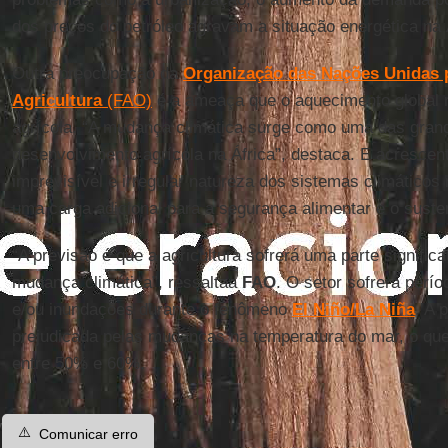
dos preços do petróleo agravam a situação energética na 
Outra preocupação da
Organização das Nações Unidas p
Agricultura
(FAO)
é a ameaça que o aquecimento global 
agrícola. “A mudança climática surge como uma das gra
desenvolvimento agrícola na África”, destaca. E acresce
imprevisível e irregular natureza dos sistemas climáticos
uma carga adicional para a segurança alimentar e o susten
“A previsão é que a agricultura sofrerá uma parte signific
mudança climática”, ressaltaa
FAO
. O setor sofrerá perí
e/ou inundações durante o fenômeno
El Niño/La Niña
. A 
prejudicada pelas mudanças na temperatura do mar, o que
entre 50% e 60%.
⚠️
Comunicar erro