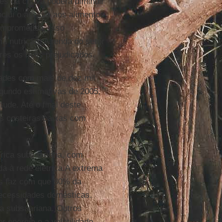
es da chuva poderá diminuir
nclui o acesso aos alimentos
omprometida. Isso
á nutrição. A renda do setor
res os mais prejudicados.
dades com mais de dez mil
gundo estimativas de 2005,
ude. Até o final deste
as costeiras baixas com
frica subsaariana, com
a à rede elétrica.A extrema
eis faz com que 80% da
necessidades domésticas.
a subsaariana. Outros
energia e a volatilidade