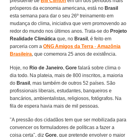
presidente de
Bill Clinton
em um dos períodos mais
prósperos da economia americana, está no
Brasil
esta semana para dar o seu 26º treinamento em
mudança do clima, iniciativa que vem promovendo ao
redor do mundo nos últimos anos. Trata-se do
Projeto
Realidade Climática
que, no
Brasil
, é feito em
parceria com a
ONG Amigos da Terra
-
Amazônia
Brasileira
, que comemora 25 anos de existência.
Hoje, no
Rio de Janeiro
,
Gore
falará sobre clima o
dia todo. Na plateia, mais de 800 inscritos, a maioria
do
Brasil
, mas também de outros 52 países. São
profissionais liberais, estudantes, banqueiros e
bancários, ambientalistas, religiosos, fotógrafos. Na
fila de espera havia mais de mil pessoas.
"A pressão dos cidadãos tem que ser mobilizada para
convencer os formuladores de políticas a fazer a
coisa certa", diz
Gore
, que pretende envolver o maior