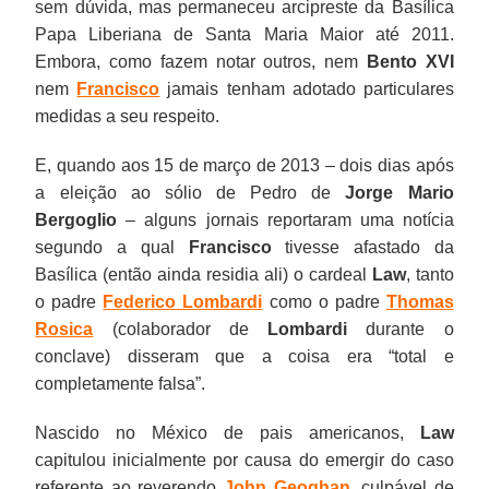
sem dúvida, mas permaneceu arcipreste da Basílica
Papa Liberiana de Santa Maria Maior até 2011.
Embora, como fazem notar outros, nem
Bento XVI
nem
Francisco
jamais tenham adotado particulares
medidas a seu respeito.
E, quando aos 15 de março de 2013 – dois dias após
a eleição ao sólio de Pedro de
Jorge Mario
Bergoglio
– alguns jornais reportaram uma notícia
segundo a qual
Francisco
tivesse afastado da
Basílica (então ainda residia ali) o cardeal
Law
, tanto
o padre
Federico Lombardi
como o padre
Thomas
Rosica
(colaborador de
Lombardi
durante o
conclave) disseram que a coisa era “total e
completamente falsa”.
Nascido no México de pais americanos,
Law
capitulou inicialmente por causa do emergir do caso
referente ao reverendo
John Geoghan
, culpável de