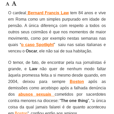
O cardeal
Bernard Francis Law
tem 84 anos e vive
em Roma como um simples purpurado em idade de
pensão. A única diferença com respeito a todos os
outros seus coirmãos é que nos momentos de maior
movimento, como por exemplo nestas semanas nas
quais “
o caso Spotlight
” saiu nas salas italianas e
venceu o
Oscar
, ele não sai de sua habitação.
O temor, de fato, de encontrar pela rua jornalistas é
grande, e
Law
não quer de nenhum modo faltar
àquela promessa feita a si mesmo desde quando, em
2004, deixou para sempre
Boston
após as
demissões como arcebispo após a falhada denúncia
dos
abusos sexuais
cometidos por sacerdotes
contra menores na diocese: “
The one thing
”, “a única
coisa da qual jamais falarei é de quanto aconteceu
em
Boston
”, confiou então aos amigos.