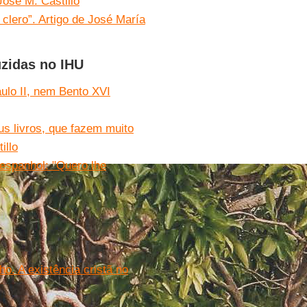
José M. Castillo
clero”. Artigo de José María
uzidas no IHU
ulo II, nem Bento XVI
us livros, que fazem muito
illo
 espanhol: "Quero lhe
ho. A existência cristã no