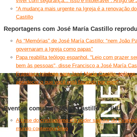
viver com segurança... isso é intolerável”. Artigo de 
“A mudança mais urgente na Igreja é a renovação do 
Castillo
Reportagens com José María Castillo reprod
As “Memórias” de José María Castillo: “nem João Pa
governaram a Igreja como papas”
Papa reabilita teólogo espanhol. "Leio com prazer se
bem às pessoas", disse Francisco a José María Cast
Francisco telefona para José María Castillo, teólogo
agradecer o que você está fazendo por mim"
Eventos com José María Castillo no IHU
A crise do cristianismo e o poder sedutor do Evangel
mundo contemporâneo