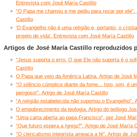
Entrevista com José María Castillo
“O Papa me chamou e me pediu para rezar por ele”.
Castillo
'O Evangelho não é uma religião e, portanto, o cris
projeto de vida'. Entrevista com José María Castillo
Artigos de José María Castillo reproduzidos 
“Jesus suporta o erro. O que Ele não suporta é o sof
Castillo
O Papa que veio da América Latina. Artigo de José M
“O silêncio cúmplice diante da fome... Isto, sim, é 
perigoso!”. Artigo de José María Castillo
“A religião estabelecida não suportou o Evangelho”. A
O empobrecimento da teologia. Artigo do teólogo Jos
“Uma carta aberta ao papa Francisco”, por José Marí
“Que futuro espera a Igreja?”. Artigo de José María C
“O clericalismo integrista ameaça a fé”. Artigo de Jo