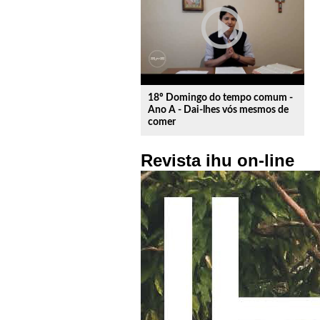
play_circle_outline
18º Domingo do tempo comum -
Ano A - Dai-lhes vós mesmos de
comer
Revista ihu on-line