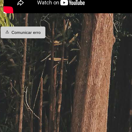
⚠️
Comunicar erro