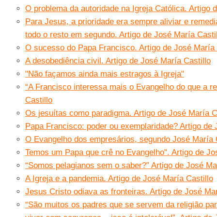
O problema da autoridade na Igreja Católica. Artigo 
Para Jesus, a prioridade era sempre aliviar e remedi
todo o resto em segundo. Artigo de José María Castil
O sucesso do Papa Francisco. Artigo de José María 
A desobediência civil. Artigo de José María Castillo
"Não façamos ainda mais estragos à Igreja"
“A Francisco interessa mais o Evangelho do que a rel
Castillo
Os jesuítas como paradigma. Artigo de José María Ca
Papa Francisco: poder ou exemplaridade? Artigo de 
O Evangelho dos empresários, segundo José María C
Temos um Papa que crê no Evangelho". Artigo de Jos
“Somos pelagianos sem o saber?” Artigo de José Mar
A Igreja e a pandemia. Artigo de José María Castillo
Jesus Cristo odiava as fronteiras. Artigo de José Mar
“São muitos os padres que se servem da religião para