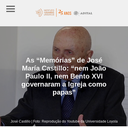
As “Memórias” de José
María Castillo: “nem João
Paulo II, nem Bento XVI
governaram a Igreja como
papas”
José Castillo | Foto: Reprodução do Youtube da Universidade Loyola