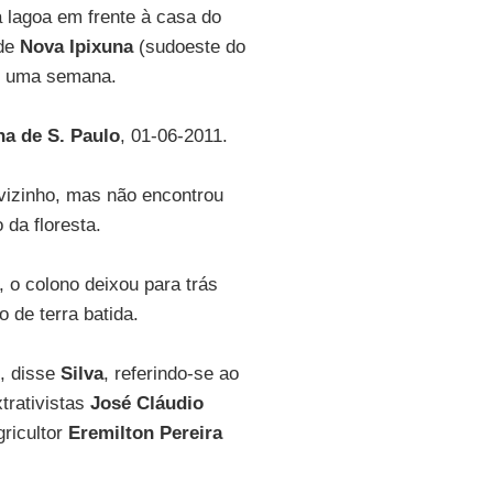
lagoa em frente à casa do
 de
Nova Ipixuna
(sudoeste do
e uma semana.
ha de S. Paulo
, 01-06-2011.
 vizinho, mas não encontrou
da floresta.
 o colono deixou para trás
 de terra batida.
, disse
Silva
, referindo-se ao
trativistas
José Cláudio
gricultor
Eremilton Pereira