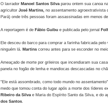
O lavrador
Manoel Santos Silva
parou ontem sua canoa na 
agricultor
José Martins,
no assentamento agroextrativista
Pará) onde três pessoas foram assassinadas em menos d
A reportagem é de
Fábio Guibu
e publicada pelo jornal
Fol
Ele desceu do barco para comprar a farinha fabricada pelo
ninguém lá.
Martins
correu antes para se esconder no meio 
Ameaçado de morte por grileiros que incendiaram sua casa,
panela no fogão de lenha e mandiocas descascadas no chão
"Ele está assombrado, como todo mundo no assentamento"
medo que tomou conta do lugar após a morte dos líderes ex
Ribeiro da Silva
e Maria do Espírito Santo da Silva, e do a
dos Santos
.