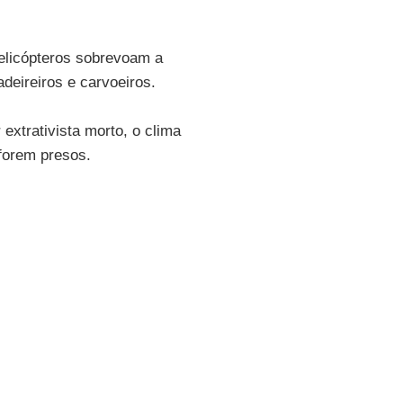
helicópteros sobrevoam a
deireiros e carvoeiros.
extrativista morto, o clima
forem presos.