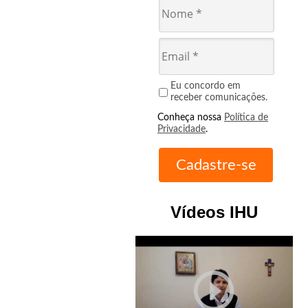
Eu concordo em
receber comunicações.
Conheça nossa
Política de
Privacidade
.
Vídeos IHU
play_circle_outline