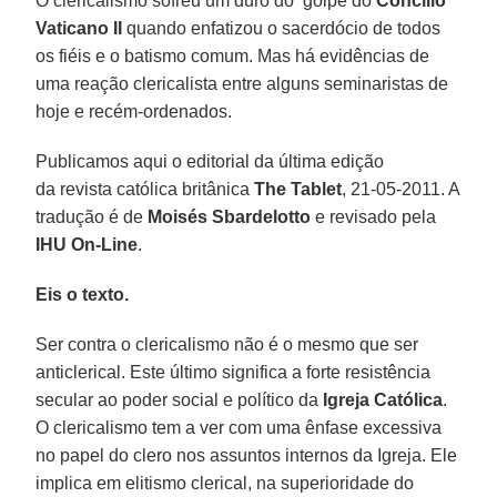
O clericalismo sofreu um duro do golpe do
Concílio
Vaticano II
quando enfatizou o sacerdócio de todos
os fiéis e o batismo comum. Mas há evidências de
uma reação clericalista entre alguns seminaristas de
hoje e recém-ordenados.
Publicamos aqui o editorial da última edição
da revista católica britânica
The Tablet
, 21-05-2011. A
tradução é de
Moisés Sbardelotto
e revisado pela
IHU On-Line
.
Eis o texto.
Ser contra o clericalismo não é o mesmo que ser
anticlerical. Este último significa a forte resistência
secular ao poder social e político da
Igreja Católica
.
O clericalismo tem a ver com uma ênfase excessiva
no papel do clero nos assuntos internos da Igreja. Ele
implica em elitismo clerical, na superioridade do