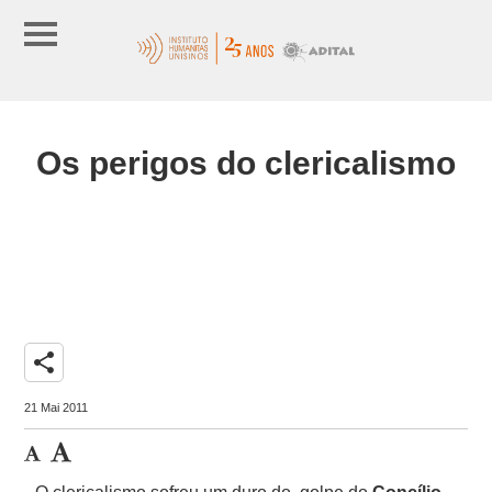
Os perigos do clericalismo
share
21 Mai 2011