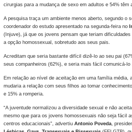
cirurgias para a mudança de sexo em adultos e 54% têm
A pesquisa traça um ambiente menos aberto, segundo o 
coordenador do estudo apresentado na segunda-feira no
I
(Injuve), já que os jovens pensam que teriam dificuldades
a opção homossexual, sobretudo aos seus pais.
Acreditam que seria bastante difícil dizê-lo ao seu pai (
seus companheiros (62%), e seria mais fácil comunicá-lo
Em relação ao nível de aceitação em uma família média, 
mudaria a relação com seus filhos ao tomar conheciment
e 15% a romperia.
“A juventude normalizou a diversidade sexual e não aceita
mesmo que para os jovens homossexuais não seja fácil 
centros educacionais”, advertiu
Antonio Poveda
, preside
Lésbicas, Gays, Transexuais e Bissexuais
(FELGTB), qu