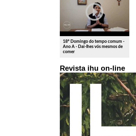
play_circle_outline
18º Domingo do tempo comum -
Ano A - Dai-lhes vós mesmos de
comer
Revista ihu on-line