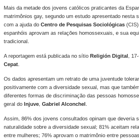
Mais da metade dos jovens católicos praticantes da Espa
matrimônios gay, segundo um estudo apresentado nesta s
com a ajuda do
Centro de Pesquisas Sociológicas
(CIS)
espanhóis aprovam as relações homossexuais, e sua equ
tradicional.
A reportagem está publicada no sítio
Religión Digital
, 17
Cepat
.
Os dados apresentam um retrato de uma juventude toleran
positivamente com a diversidade sexual, mas que também
diferentes formas de discriminação das pessoas homossex
geral do
Injuve
,
Gabriel Alconchel
.
Assim, 86% dos jovens consultados opinam que deveria se
naturalidade sobre a diversidade sexual; 81% aceitam re
entre mulheres; 76% aprovam o matrimônio entre pesso