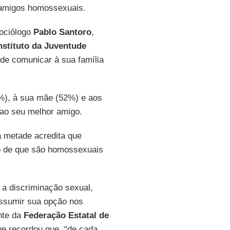
 amigos homossexuais.
sociólogo
Pablo Santoro
,
nstituto da Juventude
 de comunicar à sua família
67%), à sua mãe (52%) e aos
 ao seu melhor amigo.
a metade acredita que
o de que são homossexuais
 a discriminação sexual,
assumir sua opção nos
nte da
Federação Estatal de
e recordou que, “de cada