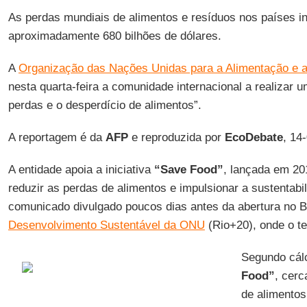
As perdas mundiais de alimentos e resíduos nos países i
aproximadamente 680 bilhões de dólares.
A
Organização das Nações Unidas para a Alimentação e a 
nesta quarta-feira a comunidade internacional a realizar u
perdas e o desperdício de alimentos”.
A reportagem é da
AFP
e reproduzida por
EcoDebate
, 14
A entidade apoia a iniciativa
“Save Food”
, lançada em 20
reduzir as perdas de alimentos e impulsionar a sustentabi
comunicado divulgado poucos dias antes da abertura no B
Desenvolvimento Sustentável da ONU
(Rio+20), onde o t
Segundo cál
Food”
, cerc
de alimento