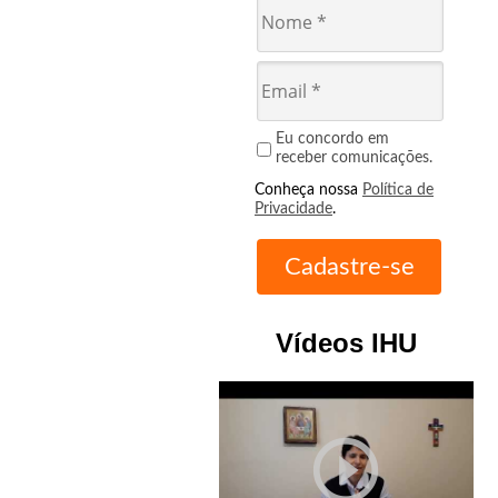
Eu concordo em
receber comunicações.
Conheça nossa
Política de
Privacidade
.
Vídeos IHU
play_circle_outline