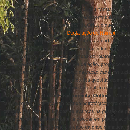
O
Pnuma
enfrenta o problema da falta de financiamento. A
organizações internacionais, não recebe contribuições ob
voluntárias, dos Estados membros da
ONU
, o que limita
planejamento e autonomia. A
Declaração de Nairóbi
sobre 
Pnuma
diz que o programa deveria ser a autoridade para 
agenda ambiental global. Entre as principais funções, des
monitoramento, avaliação e elaboração de relatórios sobr
b) estabelecimento de uma agenda de ação, propondo e ar
e diretrizes; e c) desenvolvimento da capacidade instituci
problemas existentes e emergentes. Na questão do monito
elaboração de relatórios, o
Pnuma
tem obtido resultados s
da publicação do
Global Environmental Outlook
. Mas el
que se refere à definição da agenda estratégica para enfr
críticos. Também são tímidos os avanços na gestão de p
intergovernamentais para obter e colocar em prática acor
gravidade dos temas, como é o caso da crise climática.