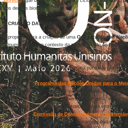
Florestal
, que deverá interromper o ciclo de redução do
nos demais biomas.
A CRIAÇÃO DA ONUMA
A proposta para a criação de uma
Organização das Naçõ
(Onuma) surgiu no contexto da publicação do
4o Relatóri
Intergovernamental sobre Mudanças Climáticas (IPCC)
apontando a dramaticidade da crise climática e a necess
urgentes pelas nações. Ela é oportuna porque o pilar amb
internacional é hoje extremamente fragmentado e frágil em
econômico. O
Programa das Nações Unidas para o Mei
uma missão muito limitada, o que deu origem à criação de
associadas a convenções ambientais. Em geral, essas c
entre si, apesar da extrema interdependência entre os dif
ambientais. A
Comissão de Desenvolvimento Sustentáv
adequado, e seus resultados são bastante questionados.