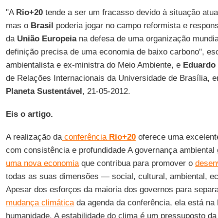
"A
Rio+20
tende a ser um fracasso devido à situação atual
mas o
Brasil
poderia jogar no campo reformista e respons
da
União Europeia
na defesa de uma organização mundia
definição precisa de uma economia de baixo carbono", e
ambientalista e ex-ministra do Meio Ambiente, e
Eduardo 
de Relações Internacionais da Universidade de Brasília, em
Planeta Sustentável
, 21-05-2012.
Eis o artigo.
A realização da
conferência
Rio+20
oferece uma excelente
com consistência e profundidade A governança ambiental 
uma nova economia
que contribua para promover o
desen
todas as suas dimensões — social, cultural, ambiental, eco
Apesar dos esforços da maioria dos governos para separa
mudança climática
da agenda da conferência, ela está na
humanidade. A estabilidade do clima é um pressuposto da