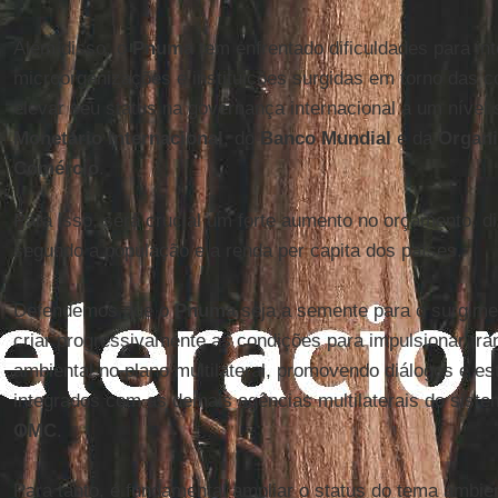
Além disso, o
Pnuma
tem enfrentado dificuldades para int
microorganizações e instituições surgidas em torno das
elevar seu status na governança internacional a um nível 
Monetário Internacional
, do
Banco Mundial
e da
Organi
Comércio
.
Para isso, será crucial um forte aumento no orçamento, di
segundo a população e a renda per capita dos países.
Defendemos que o
Pnuma
seja a semente para o surgim
criar progressivamente as condições para impulsionar tra
ambiental no plano multilateral, promovendo diálogos e e
integrados com as demais agências multilaterais do sist
OMC
.
Para tanto, é fundamental ampliar o status do tema ambie