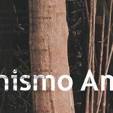
egrar as diferentes
 convenções, bem como para
similar ao do
Fundo
zação Mundial do
stribuído equitativamente
ento da
Onuma
. Que ajude a
nsversalidade à temática
struturando processos
ema
ONU
, como é o caso da
ntal no sistema
ONU
. Num