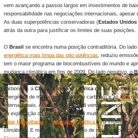
vem avançando a passos largos em investimentos de baix
responsabilidade nas negociações internacionais, apesar d
As duas superpotências conservadoras (
Estados Unidos
atrás da outra para justificar os limites de suas posições.
O
Brasil
se encontra numa posição contraditória. Do lado 
energética mais limpa das oito potências
, reduziu emissõ
tem o maior programa de biocombustíveis do mundo e ap
mudança climática em fins de 2009. Do lado negativo, o
B
Basic
(grupo formado por três países de matriz energétic
carbono — a
China
, a
Índia
e a
África do Sul
— e um pa
energética de média intensidade de carbono) e ao
G77
nas
internacionais. Além disso, o
Brasil
vem colocando excess
na exploração do pré-sal, mas está muito atrasado no de
solar fotovoltaica
, de
biomassa
e
eólica
e na implementaç
climáticas. E mais, corre sério risco de retrocesso com 