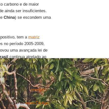
o carbono e de maior
e ainda ser insuficientes.
e
China
) se escondem uma
positivo, tem a
matriz
es no período 2005-2009,
rovou uma avançada lei de
rasil
continua atrelado ao
a altamente intensiva em
ís — o
Brasil
— de matriz
 negociações
iva quantidade de recursos
senvolvimento da
energia
ão da lei de mudanças
a aprovação do
novo Código