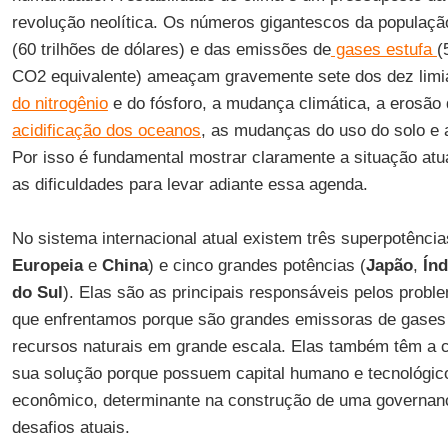
revolução neolítica. Os números gigantescos da população
(60 trilhões de dólares) e das emissões de
gases estufa
(
CO2 equivalente) ameaçam gravemente sete dos dez limia
do nitrogênio
e do fósforo, a mudança climática, a erosão 
acidificação dos oceanos
, as mudanças do uso do solo e
Por isso é fundamental mostrar claramente a situação atua
as dificuldades para levar adiante essa agenda.
No sistema internacional atual existem três superpotência
Europeia
e
China
) e cinco grandes potências (
Japão
,
Índ
do Sul
). Elas são as principais responsáveis pelos probl
que enfrentamos porque são grandes emissoras de gases d
recursos naturais em grande escala. Elas também têm a 
sua solução porque possuem capital humano e tecnológic
econômico, determinante na construção de uma governança
desafios atuais.