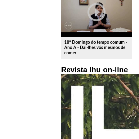
play_circle_outline
18º Domingo do tempo comum -
Ano A - Dai-lhes vós mesmos de
comer
Revista ihu on-line