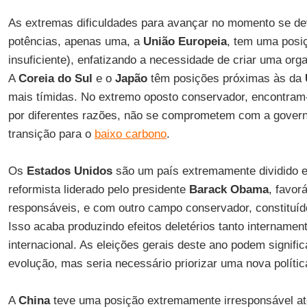
As extremas dificuldades para avançar no momento se dev
potências, apenas uma, a
União Europeia
, tem uma posi
insuficiente), enfatizando a necessidade de criar uma org
A
Coreia do Sul
e o
Japão
têm posições próximas às da
mais tímidas. No extremo oposto conservador, encontra
por diferentes razões, não se comprometem com a govern
transição para o
baixo carbono
.
Os
Estados Unidos
são um país extremamente dividido 
reformista liderado pelo presidente
Barack Obama
, favor
responsáveis, e com outro campo conservador, constituíd
Isso acaba produzindo efeitos deletérios tanto internamen
internacional. As eleições gerais deste ano podem signifi
evolução, mas seria necessário priorizar uma nova política
A
China
teve uma posição extremamente irresponsável at