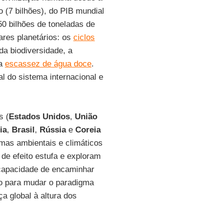
 (7 bilhões), do PIB mundial
50 bilhões de toneladas de
res planetários: os
ciclos
da biodiversidade, a
 a
escassez de água doce
.
l do sistema internacional e
s (
Estados Unidos
,
União
ia
,
Brasil
,
Rússia
e
Coreia
emas ambientais e climáticos
e efeito estufa e exploram
capacidade de encaminhar
o para mudar o paradigma
 global à altura dos