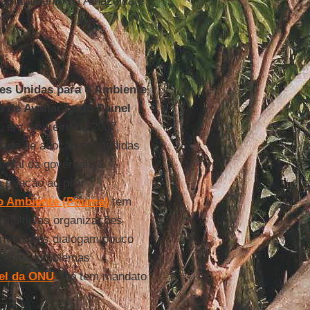
 desmatamento na Amazônia e
es Unidas para o Ambiente
o de Avaliação do Painel
, em fevereiro de 2007,
idade de adoção de medidas
iental da governança
 relação ao pilar
o Ambiente (Pnuma)
tem
 múltiplas organizações
onvenções dialogam pouco
erentes problemas
el da ONU
não tem mandato