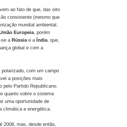
em ao fato de que, das oito
ção consistente (mesmo que
anização mundial ambiental.
União Europeia
, porém
m-se a
Rússia
e a
Índia
, que,
ança global e com a
e polarizado, com um campo
ável a posições mais
o pelo Partido Republicano.
te quanto sobre o sistema
car uma oportunidade de
 climática e energética.
é 2008, mas, desde então,