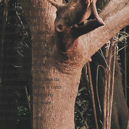
o contrário de outras
rigatórias, somente
 sua capacidade de
o papel e o mandato do
liderar a promoção da
tacamos: a) supervisão,
e o estado do meio ambiente;
ticulando normas, políticas
onal para enfrentar os
ramento, da avaliação e da
ignificativos, como é o caso
es têm sido modestos no
entar os problemas mais
rocessos
dos que lidem com a