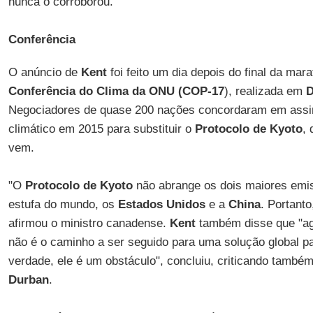
nunca o corroborou.
Conferência
O anúncio de
Kent
foi feito um dia depois do final da mar
Conferência do Clima da ONU (COP-17
), realizada em
D
Negociadores de quase 200 nações concordaram em assin
climático em 2015 para substituir o
Protocolo de Kyoto
,
vem.
"O
Protocolo de Kyoto
não abrange os dois maiores emis
estufa do mundo, os
Estados Unidos
e a
China
. Portanto
afirmou o ministro canadense.
Kent
também disse que "ag
não é o caminho a ser seguido para uma solução global p
verdade, ele é um obstáculo", concluiu, criticando també
Durban
.