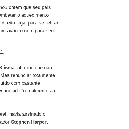
rmou ontem que seu país
combater o aquecimento
ireito legal para se retirar
 um avanço nem para seu
11.
Rússia
, afirmou que não
 Mas renunciar totalmente
cluído com bastante
enunciado formalmente ao
ral, havia assinado o
vador
Stephen Harper
,