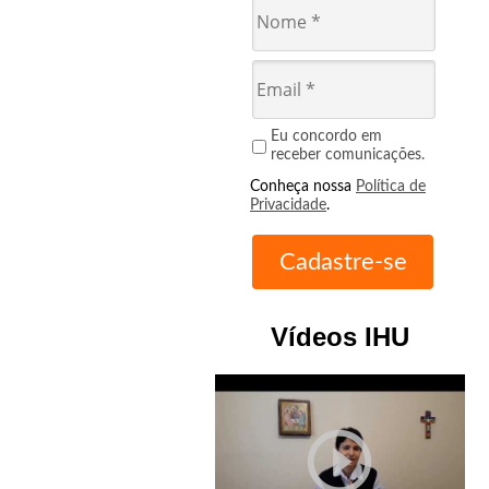
Eu concordo em
receber comunicações.
Conheça nossa
Política de
Privacidade
.
Vídeos IHU
play_circle_outline