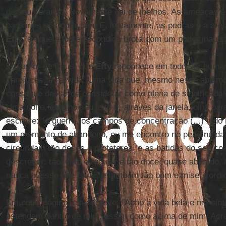
do seu coração. Novamente cai de joelhos. As ameaças e 
barbáries se acumulam. E, lentamente, as pedras e a are
Etty
, e aquela fonte escondida brota com um poder inaudit
É o amor de Deus: que
Etty
reconhece em todo ser huma
carnífices, e na vida. Uma vida que, mesmo nesse abism
consegue deixar de considerar como plena de significado
Uma noite, está no seu leito e, através da janela, olha par
escreve: "A guerra, os campos de concentração (...) tudo 
um momento de abandono, eu me encontro no peito nu da 
circundam tão doces e protetores, e as batidas do seu co
descrever: tão lento e regular e tão doce, quase abafado, 
nunca tivesse que parar, e também tão bom e misericordi
Em outra página, ela escreve: "Acho a vida bela e me sint
estendem dentro de mim, assim como acima de mim. Acr