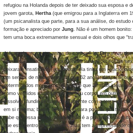
refugiou na Holanda depois de ter deixado sua esposa e do
jovem garota,
Hertha
(que emigrou para a Inglaterra em 1
(um psicanalista que parte, para a sua análise, do estudo
formação e apreciado por
Jung
. Não é um homem bonito: 
tem uma boca extremamente sensual e dois olhos que "t
Até aquele momento, antes de conhecê-lo,
Etty
viveu des
sem entusiasmo em jurisprudência; teve experiências sex
deixaram insatisfeita (atualmente ela tinha um relaciona
um senhor de nada menos do que 62 anos); desperdiçou o
determinados momentos, ela sente que as suas ideias sã
como vestidos muito largos" do seu corpo; em outros, gos
dissolver, fundir-se harmoniosamente com a terra e o céu"
em si mesma; busca um homem para possuir por toda a v
sabe que essa posse absoluta não é a posse do Absoluto; 
que está dentro de si mesma, mas tem a impressão de qu