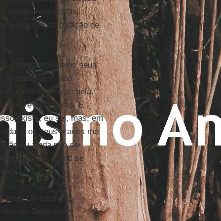
o terror crescem, as
ia se erguem do coração de
o.
no, começando pelos seus
o de desespero, não
 e maravilhosamente bela.
a o céu e as árvores. E
isso existe, eu sei, mas, em
vida, e os seus braços me
ração eu ainda não sei
nunca tão fiel, como se
oso".
o livre. Os céus se
edito em Deus e nos