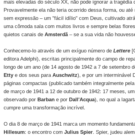
mais elevadas do século XX, não pode ignorar a tragédia 
Provavelmente ela não teria ocorrido dessa forma, ou at
sem expressão – um "fácil idílio" com Deus, cultivado at
uma cômoda sala com muitos livros e sempre belas flores,
quietos canais de
Amsterdã
– se a sua vida não houvesse
Conhecemo-lo através de um exíguo número de
Lettere
[
editora Adelphi), escritas principalmente do campo de rep
longo de um ano (de 14 agosto de 1942 a 7 de setembro de
Etty
e dos seus para
Auschwitz
), e por um interminável 
páginas compactas (publicado também integralmente pela A
de março de 1941 a 12 de outubro de 1942: 17 meses, u
observado por
Barban
e por
Dall'Acqua
), no qual a lagar
cumpre uma transformação incrível.
O dia 8 de março de 1941 marca um momento fundamental
Hillesum
: o encontro com
Julius Spier
. Spier, judeu ale