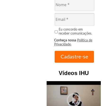
Eu concordo em
receber comunicações.
Conheça nossa
Política de
Privacidade
.
Vídeos IHU
play_circle_outline