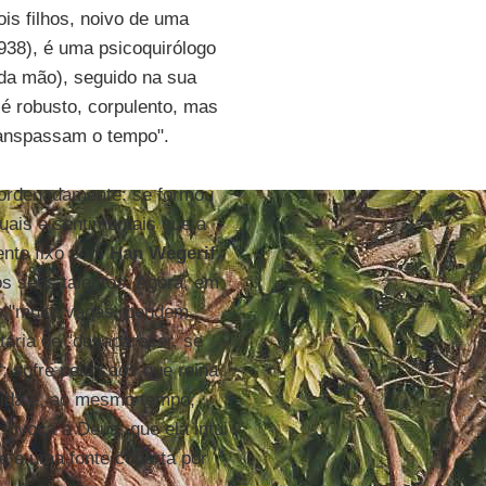
is filhos, noivo de uma
938), é uma psicoquirólogo
 da mão), seguido na sua
é robusto, corpulento, mas
ranspassam o tempo".
ordenadamente: se formou
uais e sentimentais que a
mento fixo com
Han Wegerif
,
s seus talentos. Agora, em
o "muito vagas, pendem
taria de "desaparecer, se
; sofre pelo caos que reina
ida e, ao mesmo tempo,
invoca a Deus, que ela intui
e é uma fonte coberta por