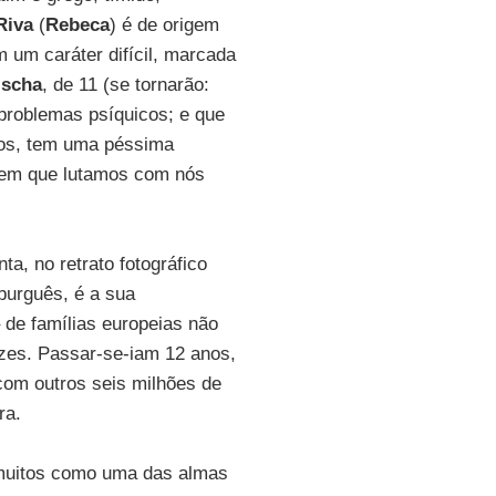
Riva
(
Rebeca
) é de origem
 um caráter difícil, marcada
ischa
, de 11 (se tornarão:
 problemas psíquicos; e que
sos, tem uma péssima
" em que lutamos com nós
a, no retrato fotográfico
burguês, é a sua
 de famílias europeias não
zes. Passar-se-iam 12 anos,
om outros seis milhões de
ra.
 muitos como uma das almas