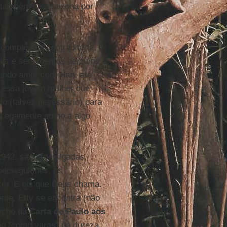
– também se apaixona por
complexa e contraditória,
tais e sentimentos de culpa
zendo amor com
Han
, até
e essa jovem mulher que
o (talvez necessário) para
m cegamente como a algo
 1942, são promulgadas
erseguições, as
cer. E eis que Deus chama.
ente, Etty se encontra (não
recho da
Carta de Paulo aos
ão "como varas" na dureza