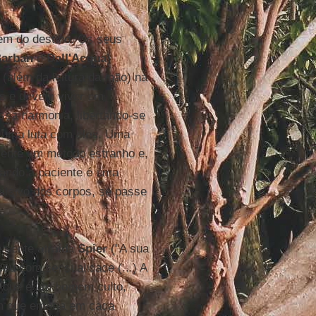
em do destino. Os seus
Barban
e
Dall'Acqua
)
 (além da leitura da mão) na
os e devem viver em
sa harmonia, libertando-se
 uma luta com eles. Uma
lmente um método estranho e,
uando a paciente é uma
vulsivo dos corpos, se passe
e sente atraída
Spier
("A sua
ceu com sensualidade (...) A
 que é um homem culto,
om que emerja em cada