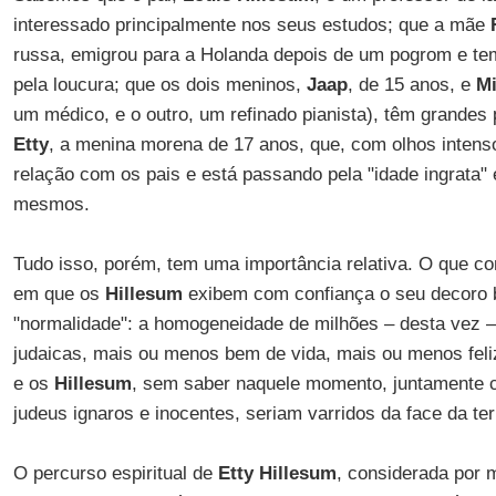
interessado principalmente nos seus estudos; que a mãe
russa, emigrou para a Holanda depois de um pogrom e tem
pela loucura; que os dois meninos,
Jaap
, de 15 anos, e
M
um médico, e o outro, um refinado pianista), têm grandes
Etty
, a menina morena de 17 anos, que, com olhos inten
relação com os pais e está passando pela "idade ingrata
mesmos.
Tudo isso, porém, tem uma importância relativa. O que cont
em que os
Hillesum
exibem com confiança o seu decoro 
"normalidade": a homogeneidade de milhões – desta vez –
judaicas, mais ou menos bem de vida, mais ou menos feli
e os
Hillesum
, sem saber naquele momento, juntamente c
judeus ignaros e inocentes, seriam varridos da face da ter
O percurso espiritual de
Etty Hillesum
, considerada por