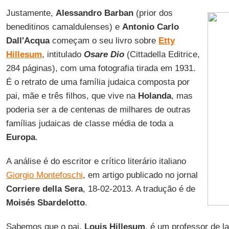
Justamente,
Alessandro Barban
(prior dos
beneditinos camaldulenses) e
Antonio Carlo
Dall'Acqua
começam o seu livro sobre
Etty
Hillesum
, intitulado
Osare Dio
(Cittadella Editrice,
284 páginas), com uma fotografia tirada em 1931.
É o retrato de uma família judaica composta por
pai, mãe e três filhos, que vive na
Holanda
, mas
poderia ser a de centenas de milhares de outras
famílias judaicas de classe média de toda a
Europa
.
A análise é do escritor e crítico literário italiano
Giorgio Montefoschi
, em artigo publicado no jornal
Corriere della Sera
, 18-02-2013. A tradução é de
Moisés Sbardelotto
.
Sabemos que o pai,
Louis Hillesum
, é um professor de la