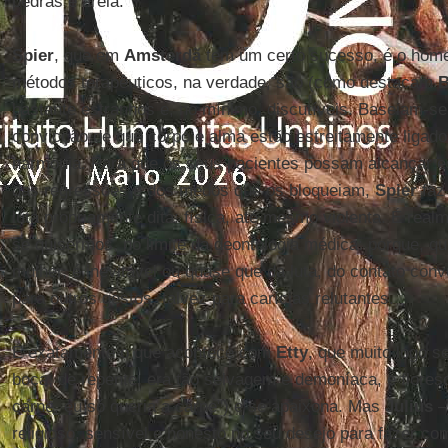
pedras e areia.
Spier
, que em
Amsterdã
tem um certo sucesso, é o hom
métodos terapêuticos, na verdade, são (como destacam
bastante estranhos e, no mínimo, discutíveis. Baseiam-se
convicção de que corpo e alma estão estreitamente ligad
harmonia. Para que os seus pacientes possam alcançar es
das regressões e dos medos que os bloqueiam,
Spier
faz
luta propriamente dita: física, até mesmo violenta. É rea
se quisermos, no limite da deontologia médica: porque, q
mulher, é inevitável ou quase que da luta, do contato con
para outros gestos, talvez para carícias relutantes.
É exatamente o que acontece com
Etty
, que muito logo s
boca, de repente, era tão selvagem e demoníaca, e flores
carne, eu só queria a carne") e se apaixona. Mas
Julius
–
religioso, sensível e honesto no seu desejo para fazer c