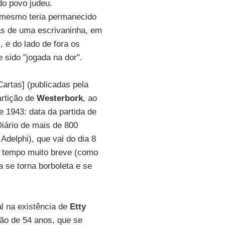
do povo judeu.
é mesmo teria permanecido
rás de uma escrivaninha, em
 e do lado de fora os
 sido "jogada na dor".
Cartas] (publicadas pela
artição de
Westerbork
, ao
 1943: data da partida de
Diário de mais de 800
delphi), que vai do dia 8
m tempo muito breve (como
ta se torna borboleta e se
 na existência de
Etty
mão de 54 anos, que se