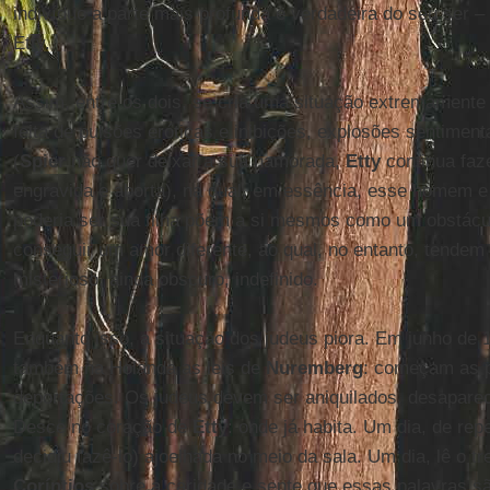
indivíduo a parte mais profunda e verdadeira do seu ser 
Etty.
Assim, entre os dois, se cria uma situação extremamente 
feita de pulsões eróticas e inibições, explosões sentimen
(
Spier
não quer deixar a sua namorada,
Etty
continua fa
engravida e aborta), na qual, em essência, esse homem 
poderia ser sua filha põem a si mesmos como um obstácul
conseguir um amor diferente, ao qual, no entanto, tende
misterioso, ainda obscuro, indefinido.
Enquanto isso, a situação dos judeus piora. Em junho de
também na Holanda as leis de
Nuremberg
: começam as p
deportações. Os judeus devem ser aniquilados, desapare
Desce no coração de
Etty
: onde já habita. Um dia, de rep
decidiu fazê-lo) ajoelhada no meio da sala. Um dia, lê o t
Coríntios
sobre a caridade e sente que essas palavras s