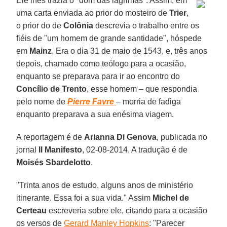
Ele lhes trazia o "dom das lágrimas". Assim, em
uma carta enviada ao prior do mosteiro de
Trier
,
o prior do de
Colônia
descrevia o trabalho entre os
fiéis de "um homem de grande santidade", hóspede
em
Mainz
. Era o dia 31 de maio de 1543, e, três anos
depois, chamado como teólogo para a ocasião,
enquanto se preparava para ir ao encontro do
Concílio de Trento
, esse homem – que respondia
pelo nome de
Pierre Favre
– morria de fadiga
enquanto preparava a sua enésima viagem.
A reportagem é de
Arianna Di Genova
, publicada no
jornal
Il Manifesto
, 02-08-2014. A tradução é de
Moisés Sbardelotto
.
"Trinta anos de estudo, alguns anos de ministério
itinerante. Essa foi a sua vida." Assim
Michel de
Certeau
escreveria sobre ele, citando para a ocasião
os versos de
Gerard Manley Hopkins
: "Parecer