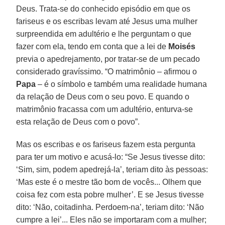
Deus. Trata-se do conhecido episódio em que os
fariseus e os escribas levam até Jesus uma mulher
surpreendida em adultério e lhe perguntam o que
fazer com ela, tendo em conta que a lei de
Moisés
previa o apedrejamento, por tratar-se de um pecado
considerado gravíssimo. “O matrimônio – afirmou o
Papa
– é o símbolo e também uma realidade humana
da relação de Deus com o seu povo. E quando o
matrimônio fracassa com um adultério, enturva-se
esta relação de Deus com o povo”.
Mas os escribas e os fariseus fazem esta pergunta
para ter um motivo e acusá-lo: “Se Jesus tivesse dito:
‘Sim, sim, podem apedrejá-la’, teriam dito às pessoas:
‘Mas este é o mestre tão bom de vocês... Olhem que
coisa fez com esta pobre mulher’. E se Jesus tivesse
dito: ‘Não, coitadinha. Perdoem-na’, teriam dito: ‘Não
cumpre a lei’... Eles não se importaram com a mulher;