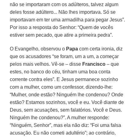
não se importaram com os adúlteros, talvez algum
deles fosse adúltero... Não lhes importava. Só se
importavam em ter uma armadilha para pegar Jesus”.
Por isso a resposta do Senhor: “Quem de vocês
estiver sem pecado, que atire a primeira pedra”.
O Evangelho, observou o
Papa
com certa ironia, diz
que os acusadores “se foram, um a um, a começar
pelos mais velhos. Vê-se – disse
Francisco
– que
estes, no banco do céu, tinham uma boa conta
corrente contra eles”. E Jesus permanece sozinho
com a mulher, como um confessor, dizendo-lhe:
“Mulher, onde estão? Ninguém lhe condenou? Onde
estão? Estamos sozinhos, você e eu. Você diante de
Deus, sem acusações, sem falatórios. Você e Deus.
Ninguém lhe condenou?”. A mulher responde:
“Ninguém, Senhor”, mas ela não diz: “Foi uma falsa
acusação. Eu não cometi adultério”; ao contrário,