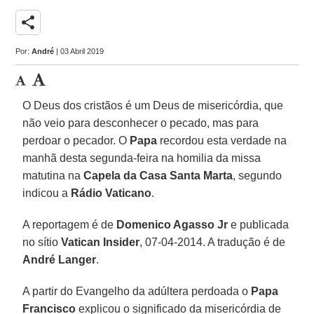
share
Por:
André
| 03 Abril 2019
O Deus dos cristãos é um Deus de misericórdia, que
não veio para desconhecer o pecado, mas para
perdoar o pecador. O
Papa
recordou esta verdade na
manhã desta segunda-feira na homilia da missa
matutina na
Capela da Casa Santa Marta
, segundo
indicou a
Rádio Vaticano
.
A reportagem é de
Domenico Agasso Jr
e publicada
no sítio
Vatican Insider
, 07-04-2014. A tradução é de
André Langer
.
A partir do Evangelho da adúltera perdoada o
Papa
Francisco
explicou o significado da misericórdia de