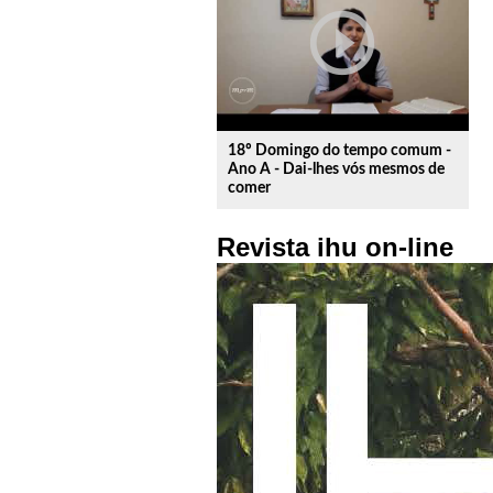
play_circle_outline
18º Domingo do tempo comum -
Ano A - Dai-lhes vós mesmos de
comer
Revista ihu on-line