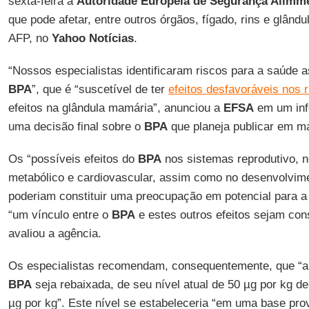
sexta-feira a
Autoridade Europeia de Segurança Alimm
que pode afetar, entre outros órgãos, fígado, rins e glând
AFP, no
Yahoo Notícias
.
“Nossos especialistas identificaram riscos para a saúde 
BPA
”, que é “suscetível de ter
efeitos desfavoráveis nos r
efeitos na glândula mamária”, anunciou a
EFSA
em um info
uma decisão final sobre o
BPA
que planeja publicar em m
Os “possíveis efeitos do
BPA
nos sistemas reprodutivo, n
metabólico e cardiovascular, assim como no desenvolvim
poderiam constituir uma preocupação em potencial para 
“um vínculo entre o
BPA
e estes outros efeitos sejam con
avaliou a agência.
Os especialistas recomendam, consequentemente, que “a d
BPA
seja rebaixada, de seu nível atual de 50 µg por kg de
µg por kg”. Este nível se estabeleceria “em uma base prov