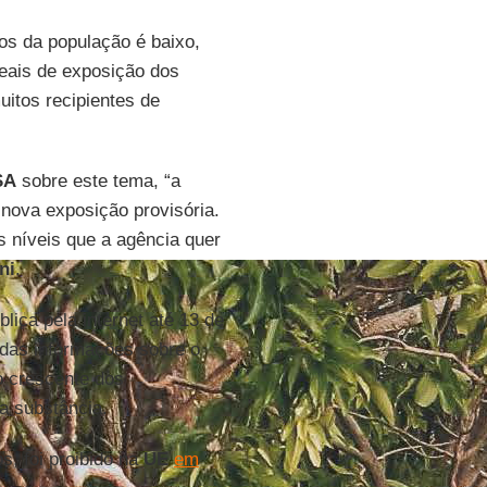
pos da população é baixo,
 reais de exposição dos
itos recipientes de
SA
sobre este tema, “a
a nova exposição provisória.
 níveis que a agência quer
ni
.
lica pela internet até 13 de
das informações sobre o
 crescente dos
a substância.
, foi proibido na
UE
em