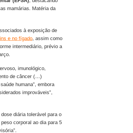
entar (EFSA)
, destacando
ulas mamárias. Matéria da
associados à exposição de
ins e no fígado
, assim como
rme intermediário, prévio a
arço.
ervoso, imunológico,
ento de câncer (…)
a saúde humana”, embora
siderados improváveis”,
ose diária tolerável para o
 peso corporal ao dia para 5
isória”.