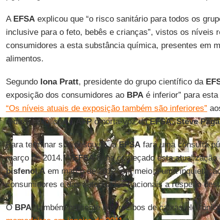
A
EFSA
explicou que “o risco sanitário para todos os gru
inclusive para o feto, bebês e crianças”, vistos os níveis
consumidores a esta substância química, presentes em mu
alimentos.
Segundo
Iona Pratt
, presidente do grupo científico da
EF
exposição dos consumidores ao
BPA
é inferior” para est
“Os níveis atuais de exposição também são inferiores”
aos
reduzir, explicou à
AFP
o porta-voz da
EFSA
,
Steve Paga
Para terminar sua pesquisa, a
EFSA
fará uma consulta púb
março de 2014. A
EFSA
tinha começado esta atualização 
bisfenol A
em março de 2012, em meio a uma inquietação
consumidores e das autoridades nacionais a respeito dest
O
BPA
, também presente nos recibos de caixas eletrônicos