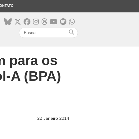
ONTATO
search
m para os
ol-A (BPA)
22 Janeiro 2014