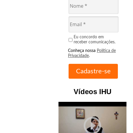
Eu concordo em
receber comunicações.
Conheça nossa
Política de
Privacidade
.
Vídeos IHU
play_circle_outline