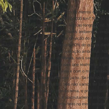
chuvoso?
Sem chance. Imagina tirar 62 milhões de metros cúbicos 
espalharam numa distância de mais de 100 km? Não há com
nem para onde levar. Como isso foi feito ao longo do rio,
acesso. A realidade é que tivemos danos ambientais irre
televisão não tem dimensão da real situação do que foi e
são irreversíveis. Podemos dizer que 80% do que foi danif
como pensar em um plano de recuperação ambiental. Não 
ficar para sempre na história de
Minas
, será sempre uma 
ambiental do Estado e um alerta para que realmente a ge
ambiental comprometida com a vida e com o meio ambient
para gerar riqueza, mas ela não tem juízo. Se nós não co
nessas práticas que a gente faz, nós não vamos ter salva
além das perdas de vida, de ecossistema, o próprio cust
inclusive para o próprio Estado, é absolutamente impensá
uma gestão temerária como temos feito no meio ambiente a