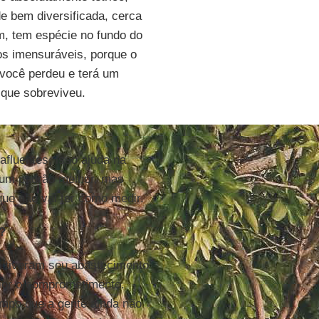
e bem diversificada, cerca
am, tem espécie no fundo do
nos imensuráveis, porque o
você perdeu e terá um
 que sobreviveu.
afluentes, isso ajuda na
 um padrão melhor, mas
ue não vai ter como medir.
?
 tiveram seu abastecimento
ior o comprometimento.
mpo que a gente ainda não