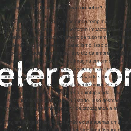
Na sua opinião falta fiscalização no setor?
Nos últimos 14 anos, já tivemos cinco rompimentos de b
tão grande como essa, mas que foram impactantes. O qu
sistema está equivocado. Primeiro de tudo temos que ent
fatalidade, não foi terremoto, cataclismo, isso diz de um p
responsabilidade da empresa, isso diz da empresa e da f
Estado. Falta fiscalização, sim. Imagina em um desastre
nenhum plano de contingência, sequer um alarme. Se não
anônimas que saíram correndo e avisando sobre o rompim
número de vítimas seria absolutamente maior. Se tivesse
então, o efeito dessa tragédia teria quintuplicado. Isso di
insustentabilidade ambiental no Estado. Isso desmascara, 
aparentemente se tenta produzir de propaganda e efeito.
Mas um acidente desse porte não existe apenas uma cau
de causas. O evento final pode ter sido uma fissura na b