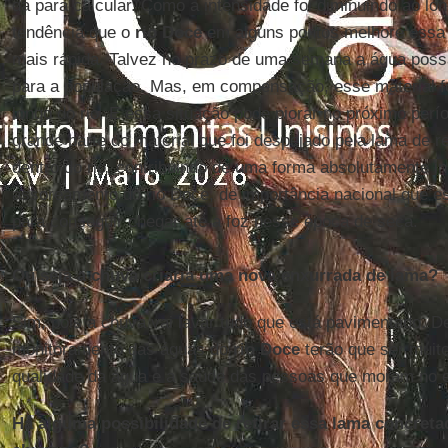
dá para calcular. Como a intensidade foi diminuindo ao lo
tendência que o
rio Doce
em alguns pontos melhore essa
mais rápida. Talvez no prazo de uma semana a água possa 
para a população. Mas, em compensação, esse material f
longo do rio. E essa situação pode piorar no próximo perí
grande parte do material que foi despejado pela lama de r
dentro do rio, contribuindo de uma forma absolutamente in
assoreamento do rio Doce, de importância nacional que es
para conseguir chegar até a foz nesse época de seca.
Ou seja a chuva criaria uma nova enxurrada de lama?
Sim, pois a chuva vai lavar tudo que está pavimentado. D
monitoramento das águas do
rio Doce
terão que ser muito
qualidade da água e a saúde das pessoas que moram no e
Há alguma possibilidade de retirar essa lama concreta