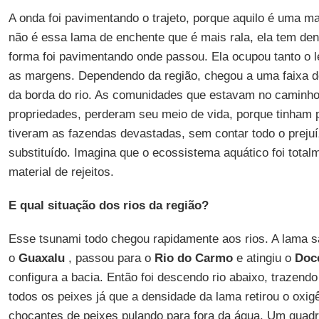
A onda foi pavimentando o trajeto, porque aquilo é uma 
não é essa lama de enchente que é mais rala, ela tem den
forma foi pavimentando onde passou. Ela ocupou tanto o l
as margens. Dependendo da região, chegou a uma faixa d
da borda do rio. As comunidades que estavam no caminh
propriedades, perderam seu meio de vida, porque tinham 
tiveram as fazendas devastadas, sem contar todo o preju
substituído. Imagina que o ecossistema aquático foi tota
material de rejeitos.
E qual situação dos rios da região?
Esse tsunami todo chegou rapidamente aos rios. A lama sa
o
Guaxalu
, passou para o
Rio do Carmo
e atingiu o
Doc
configura a bacia. Então foi descendo rio abaixo, trazendo
todos os peixes já que a densidade da lama retirou o oxi
chocantes de peixes pulando para fora da água. Um quadr