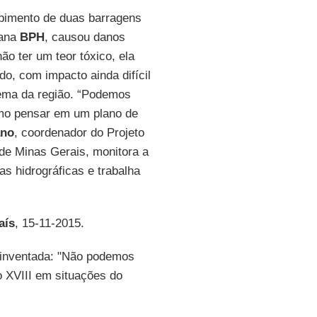
mpimento de duas barragens
iana
BPH
, causou danos
ão ter um teor tóxico, ela
, com impacto ainda difícil
tema da região. “Podemos
como pensar em um plano de
ano
, coordenador do Projeto
de Minas Gerais, monitora a
s hidrográficas e trabalha
aís
, 15-11-2015.
reinventada: "Não podemos
 XVIII em situações do