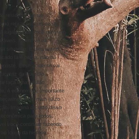
de resíduos que se
o retirar esse material,
 há lugares que você nem tem
paráveis. Quem vê dá
ssa situação. Esses danos
icado lá é perda, não há
existe. Esse acidente vai
cicatriz da questão
nte faça uma gestão
e. A economia é importante
meçarmos a ter mais juízo
ção. Imagina o custo disso
o econômica para todos,
vel você continuar fazendo
o longo da história.