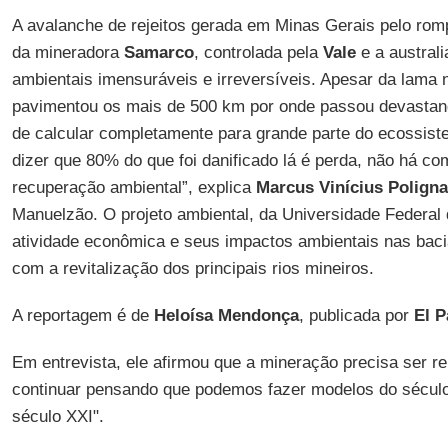
A avalanche de rejeitos gerada em Minas Gerais pelo ro
da mineradora
Samarco
, controlada pela
Vale
e a austral
ambientais imensuráveis e irreversíveis. Apesar da lama n
pavimentou os mais de 500 km por onde passou devastando
de calcular completamente para grande parte do ecossis
dizer que 80% do que foi danificado lá é perda, não há 
recuperação ambiental”, explica
Marcus Vinícius Polign
Manuelzão. O projeto ambiental, da Universidade Federal 
atividade econômica e seus impactos ambientais nas bacia
com a revitalização dos principais rios mineiros.
A reportagem é de
Heloísa Mendonça
, publicada por
El P
Em entrevista, ele afirmou que a mineração precisa ser 
continuar pensando que podemos fazer modelos do século
século XXI".