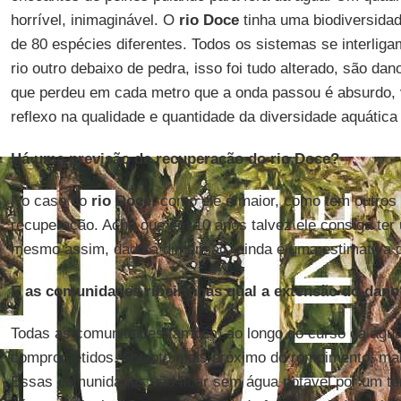
horrível, inimaginável. O
rio Doce
tinha uma biodiversidad
de 80 espécies diferentes. Todos os sistemas se interlig
rio outro debaixo de pedra, isso foi tudo alterado, são da
que perdeu em cada metro que a onda passou é absurdo, 
reflexo na qualidade e quantidade da diversidade aquática
Há uma previsão de recuperação do rio Doce?
No caso do
rio Doce
, como ele é maior, como tem outros 
recuperação. Acho que em 10 anos talvez ele consiga ter
mesmo assim, dada a dimensão, ainda é uma estimativa q
E as comunidades ribeirinhas qual a extensão do dano
Todas as comunidades também ao longo do curso da água
comprometidos. Quanto mais próximo do rompimento, ma
Essas comunidades vão ficar sem água potável por um te