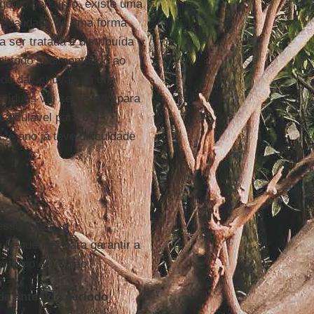
ngo do percurso, existe uma
 qualidade de uma forma
ser tratada e distribuída
oi todo sedimentando ao
odo das chuvas, já que
esíduos vai ser levado para
calculável para o
se ano já teve dificuldade
essa forma, o
 frequentes para garantir a
ntorno da região.
da antes do período