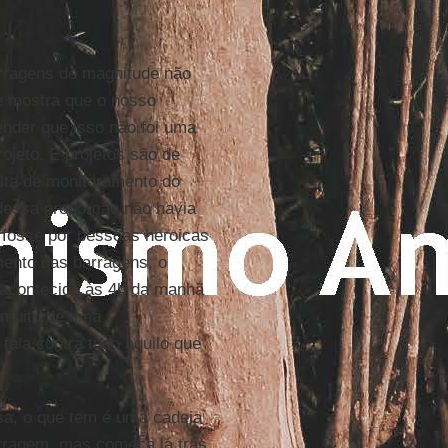
arragens de magnitude não
e mostra que o nosso
ender que isso não foi uma
rojeto. E projetos são de
alta de monitoramento do
 dessa proporção não havia
 fosse por pessoas heroicas
ento das barragens, o
 acontecido às 4h da manhã
z muito de uma
fala contra tudo aquilo que
sa, o que tem é uma cadeia
arragem, mas começa lá trás,