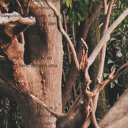
e teria zombado daqueles que
onta de que os direitos
ida juntos, um morre, e ao
o. Estou convencido de que,
ações.
gay é uma assimilação da
ser gays? Bem, tenham uma
!".
xperiência da
o, em um momento em que a
estáveis que eu conheço são
s são admiráveis: mas são um