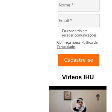
Eu concordo em
receber comunicações.
Conheça nossa
Política de
Privacidade
.
Vídeos IHU
play_circle_outline