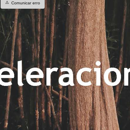
⚠️
Comunicar erro