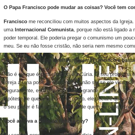
O Papa Francisco pode mudar as coisas? Você tem co
Francisco
me reconciliou com muitos aspectos da Igreja. 
uma
Internacional Comunista
, porque não está ligado 
poder temporal. Ele poderia pregar o comunismo um pou
meu. Se eu não fosse cristão, não seria nem mesmo comu
Sobre os temas dos direitos, porém, Francisco é bast
Não é ele que é conservador: é a Cúria. O seu problema 
Igreja a uma posição diferente. Eu não sei se ele visa até 
seguramente, está disposto a uma grande mudança. Esto
hipótese de que, em um certo ponto, ele declare que tudo 
o seu poder é falso. Ele é alguém de quem se pode espera
Você aprova a ideia da família gay?