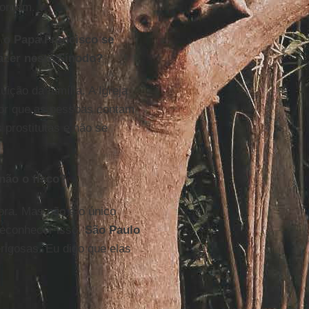
 ordem.
 o Papa Francisco se
fazer neste Sínodo?
ição da família. A Igreja
por que as pessoas contam
 prostitutas e não se
não o fisco?
ora. Mas não é o único
reconhecer isso.
São Paulo
rigosas. Eu digo que elas