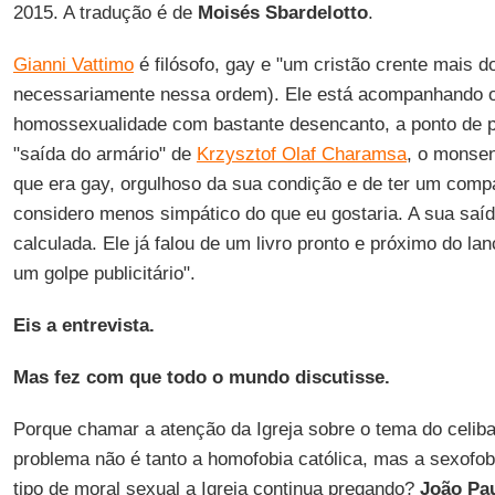
2015. A tradução é de
Moisés Sbardelotto
.
Gianni Vattimo
é filósofo, gay e "um cristão crente mais d
necessariamente nessa ordem). Ele está acompanhando o
homossexualidade com bastante desencanto, a ponto de 
"saída do armário" de
Krzysztof Olaf Charamsa
, o monse
que era gay, orgulhoso da sua condição e de ter um compa
considero menos simpático do que eu gostaria. A sua saí
calculada. Ele já falou de um livro pronto e próximo do la
um golpe publicitário".
Eis a entrevista.
Mas fez com que todo o mundo discutisse.
Porque chamar a atenção da Igreja sobre o tema do celiba
problema não é tanto a homofobia católica, mas a sexofob
tipo de moral sexual a Igreja continua pregando?
João Pau