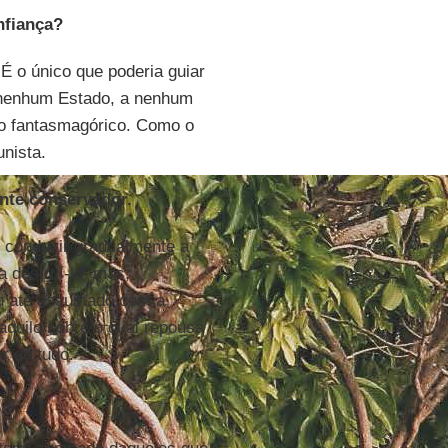
nfiança?
É o único que poderia guiar
a nenhum Estado, a nenhum
co fantasmagórico. Como o
nista.
ante conservador.
é conduzir gradualmente a
a destruí-la, mas,
u até assustado com a
aquilo sobre o qual repousa
r de tudo.