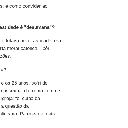
s, é como convidar ao
astidade é "desumana"?
, lutava pela castidade, era
ta moral católica – pôr
azões.
iu?
 e os 25 anos, sofri de
homossexual da forma como é
greja: foi culpa da
 a questão da
tolicismo. Parece-me mais