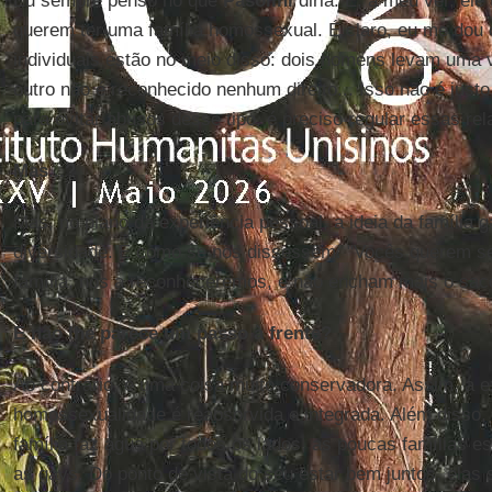
Eu sempre penso no que
Pasolini
diria. E, a meu ver, el
querem ter uma família homossexual. É claro, eu me dou c
individuais estão no meio disso: dois homens levam uma v
outro não é reconhecido nenhum direito... Isso não é just
para evitar abusos desse tipo, é preciso regular essas rel
Mas...?
Mas, no plano da experiência pessoal, a ideia da família 
diversidade. É como se nos dissessem: "Vocês querem 
família, nós a reconheceremos, e não encham mais o saco
E não lhe parece um passo à frente?
Ao contrário, é uma coisa muito conservadora. Assim, a e
homossexualidade é reabsorvida e integrada. Além diss
família faz água por todos os lados, as poucas famílias 
as gays. Do ponto de vista do seu estar bem juntos, ela