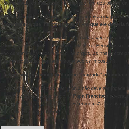
elemento de estabilização da empresa, um dos pilares da
Para ser revolucionário – como promete a imagem que
construiu (e que lhe construíram) – o que ele deveria 
Dizer que o amor de Deus não tem nada a ver com a institu
deveria deixar de ser obcecada pelo sexo. Pense nisso: 
ao confessor as suas transas, as orgias, as noites com as
sentem culpadas por terem sonegado os impostos?
Talvez porque consideram como "sagrada" a família e 
Concordo, a tradição do matrimônio não deve ser jogada f
modo de viver a sexualidade. O
Papa Francisco
deveria 
diz que, sem caridade, a fé e a esperança são vazias e pe
também o são sem o eros.