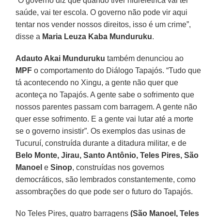
“O governo diz que quando tiver hidrelétrica vai ter
saúde, vai ter escola. O governo não pode vir aqui
tentar nos vender nossos direitos, isso é um crime”,
disse a
Maria Leuza Kaba Munduruku
.
Adauto Akai Munduruku
também denunciou ao
MPF
o comportamento do Diálogo Tapajós. “Tudo que
tá acontecendo no Xingu, a gente não quer que
aconteça no Tapajós. A gente sabe o sofrimento que
nossos parentes passam com barragem. A gente não
quer esse sofrimento. E a gente vai lutar até a morte
se o governo insistir”. Os exemplos das usinas de
Tucuruí, construída durante a ditadura militar, e de
Belo Monte, Jirau, Santo Antônio, Teles Pires, São
Manoel
e
Sinop
, construídas nos governos
democráticos, são lembrados constantemente, como
assombrações do que pode ser o futuro do Tapajós.
No Teles Pires, quatro barragens
(São Manoel, Teles