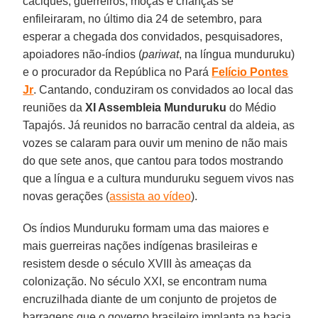
caciques, guerreiros, moças e crianças se
enfileiraram, no último dia 24 de setembro, para
esperar a chegada dos convidados, pesquisadores,
apoiadores não-índios (
pariwat
, na língua munduruku)
e o procurador da República no Pará
Felício Pontes
Jr
. Cantando, conduziram os convidados ao local das
reuniões da
XI Assembleia Munduruku
do Médio
Tapajós. Já reunidos no barracão central da aldeia, as
vozes se calaram para ouvir um menino de não mais
do que sete anos, que cantou para todos mostrando
que a língua e a cultura munduruku seguem vivos nas
novas gerações (
assista ao vídeo
).
Os índios Munduruku formam uma das maiores e
mais guerreiras nações indígenas brasileiras e
resistem desde o século XVIII às ameaças da
colonização. No século XXI, se encontram numa
encruzilhada diante de um conjunto de projetos de
barragens que o governo brasileiro implanta na bacia