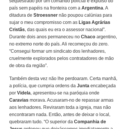
sequestrado por um comando policial e expulso do
país sem papéis na fronteira com a
Argentina
. A
ditadura de
Stroessner
não poupou calúnias para
sujar o meu compromisso com as
Ligas Agrárias
Cristãs
, das quais eu era o assessor nacional”.
Durante dois anos permaneceu no
Chaco
argentino,
no extremo norte do país. Ali recomeçou do zero.
“Consegui formar um sindicato dos lenhadores,
cruelmente explorados pelos contratadores de mão
de obra da região”.
Também desta vez não lhe perdoaram. Certa manhã,
a polícia, que cumpria ordens da
Junta
encabeçada
por
Videla
, apresentou-se na paróquia onde
Caravias
morava. Acusaram-no de repassar armas
aos lenhadores. Reviraram toda a igreja, mas não
encontraram nada. Então, antes de deixar o local,
quebraram tudo. “O superior da
Companhia de
Jesus
ordenou que deixássemos imediatamente a