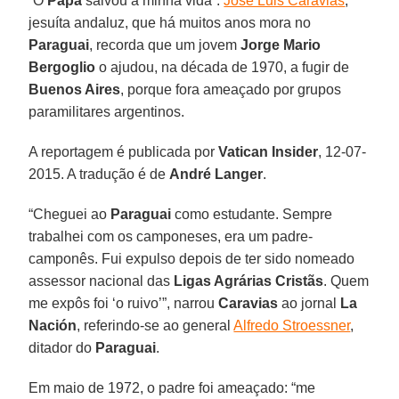
“O
Papa
salvou a minha vida”.
José Luis Caravias
,
jesuíta andaluz, que há muitos anos mora no
Paraguai
, recorda que um jovem
Jorge Mario
Bergoglio
o ajudou, na década de 1970, a fugir de
Buenos Aires
, porque fora ameaçado por grupos
paramilitares argentinos.
A reportagem é publicada por
Vatican Insider
, 12-07-
2015. A tradução é de
André Langer
.
“Cheguei ao
Paraguai
como estudante. Sempre
trabalhei com os camponeses, era um padre-
camponês. Fui expulso depois de ter sido nomeado
assessor nacional das
Ligas Agrárias Cristãs
. Quem
me expôs foi ‘o ruivo’”, narrou
Caravias
ao jornal
La
Nación
, referindo-se ao general
Alfredo Stroessner
,
ditador do
Paraguai
.
Em maio de 1972, o padre foi ameaçado: “me