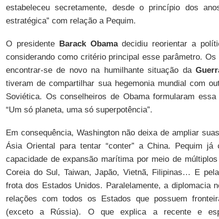
estabeleceu secretamente, desde o princípio dos ano
estratégica” com relação a Pequim.
O presidente
Barack Obama
decidiu reorientar a polít
considerando como critério principal esse parâmetro. O
encontrar-se de novo na humilhante situação da
Guerr
tiveram de compartilhar sua hegemonia mundial com out
Soviética. Os conselheiros de Obama formularam essa t
“Um só planeta, uma só superpotência”.
Em consequência, Washington não deixa de ampliar suas 
Ásia Oriental para tentar “conter” a China. Pequim já
capacidade de expansão marítima por meio de múltiplos “
Coreia do Sul, Taiwan, Japão, Vietnã, Filipinas… E pel
frota dos Estados Unidos. Paralelamente, a diplomacia n
relações com todos os Estados que possuem fronteir
(exceto a Rússia). O que explica a recente e es