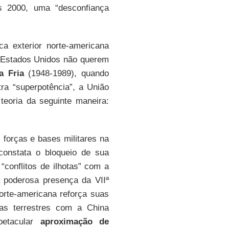
s 2000, uma “desconfiança
ica exterior norte-americana
s Estados Unidos não querem
a Fria
(1948-1989), quando
ra “superpotência”, a União
eoria da seguinte maneira:
forças e bases militares na
 constata o bloqueio de sua
conflitos de ilhotas” com a
a poderosa presença da VIIª
orte-americana reforça suas
as terrestres com a China
petacular
aproximação de