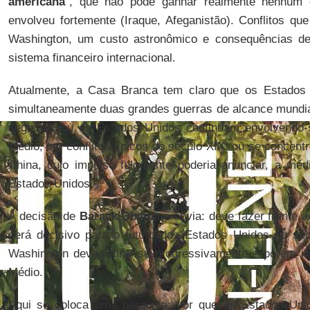
americana
”, que não pode ganhar realmente nenhum d
envolveu fortemente (Iraque, Afeganistão). Conflitos qu
Washington, um custo astronômico e consequências des
sistema financeiro internacional.
Atualmente, a Casa Branca tem claro que os Estados 
simultaneamente duas grandes guerras de alcance mundial.
seguinte: ou os Estados Unidos continuam envolvendo-s
Médio, em conflitos típicos do século XIX; ou se concen
China, cujo impulso fulgurante poderia anunciar, a mé
Estados Unidos.
A decisão de
Barack Obama
é óbvia: deve fazer frente a
será decisivo para o futuro dos Estados Unidos no sé
Washington deve retirar-se progressivamente – porém i
Médio.
Aqui se coloca uma pergunta: por que os Estados Uni