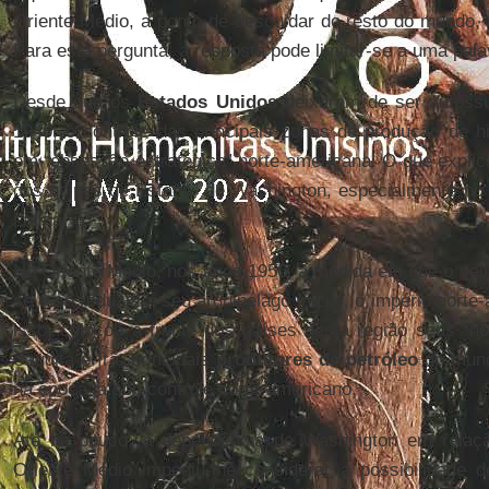
Oriente Médio, a ponto de descuidar do resto do mundo, 
Para esta pergunta, a resposta pode limitar-se a uma pal
Desde que os
Estados Unidos
deixaram de ser autossuf
1940, o controle das principais zonas de produção de h
em “obsessão estratégica” norte-americana. O que explic
dos golpes de Estado” de Washington, especialmente no
Latina.
No Oriente Médio, nos anos 1950, à medida em que o velho
se e se reduzia a seu arquipélago inicial, o império norte
isso, colocou à frente dos países desta região seus “h
Saudita e Irã, principais
produtores de petróleo
do mund
na época já sob controle norte-americano.
Até há pouco, a dependência de Washington em relaçã
Oriente Médio impediu-lhe considerar a possibilidade d