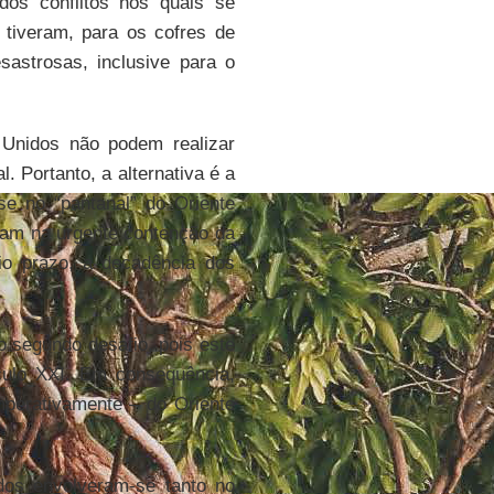
os conflitos nos quais se
e tiveram, para os cofres de
astrosas, inclusive para o
Unidos não podem realizar
 Portanto, a alternativa é a
e no “pantanal” do Oriente
tram na urgente contenção da
dio prazo, a decadência dos
o segundo desafio, pois este
culo XXI. Em consequência,
mperativamente – do Oriente
dos envolveram-se tanto no