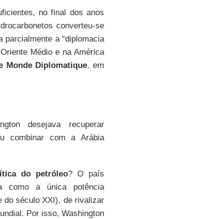
icientes, no final dos anos
idrocarbonetos converteu-se
a parcialmente a “diplomacia
 Oriente Médio e na América
e Monde Diplomatique
, em
gton desejava recuperar
tou combinar com a Arábia
ítica do petróleo
? O país
a como a única potência
o século XXI), de rivalizar
undial. Por isso, Washington