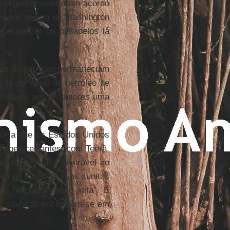
he urgentemente a um acordo
-se o desejo de Washington
a esquecer os pesadelos lá
ços do petróleo permaneciam
ção do barril de petróleo de
ue deixa aos produtores uma
e a que os Estados Unidos
tabelecer antes, com Teerã,
nsideram muito favorável ao
ia os sauditas, e os sunitas
e “expansionismo xiita”. É
leo sauditas encontram-se em