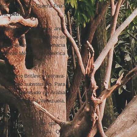
desde o fim da Guerra Fria?
avra:
petróleo
.
icientes, no final dos anos
idrocarbonetos converteu-se
a parcialmente a “diplomacia
 Oriente Médio e na América
 Império Britânico retirava-
-americano substituía-o. Para
omens”, sobretudo na Arábia
o – junto com a Venezuela,
o ao petróleo e ao gás do
e se retirar da região. Que