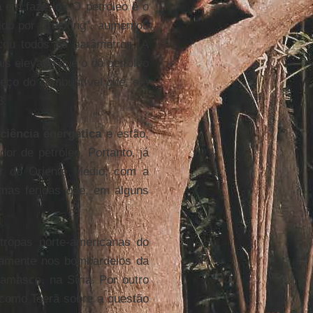
em fazê-lo? O petróleo e o
do por “fracking”, aumentou
icou todos os parâmetros. A
is elevado que o do petróleo
preço do combustível que, em
3.
ciência energética
e estão,
or de petróleo. Portanto, já
rar do Oriente Médio, com a
umas feridas que, em alguns
 tropas norte-americanas do
etamente nos bombardeios da
Damasco, na Síria. Por outro
como Teerã sobre a questão