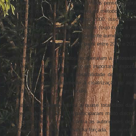
mudou então, para que os Estados Unidos pensem agora 
gás de xisto, cuja produção, por meio do método conheci
significativamente no início dos anos 2000. Isso modif
exploração deste tipo de hidrocarbonetos (cujo custo é ma
“tradicional”) foi favorecida pelo importante aumento do 
média, superou os 100 dólares por barril entre 2010 e 201
Atualmente, os Estados Unidos recuperaram a
autossufi
inclusive, convertendo-se de novo em importante exportad
podem considerar, por fim, a possibilidade de se reti
condição de garantir rapidamente a cicatrização de alg
casos, datam de mais de um século.
Por esta razão,
Obama
retirou a quase totalidade das
Iraque e Afeganistão. Os EUA participaram muito discr
Líbia e negaram-se a intervir contra as autoridades de 
lado, Washington busca, em marcha forçada, um acordo 