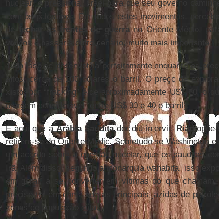
nuclear, e pressiona Israel para que seu governo camin
com os palestinos. Em todos estes movimentos, percebe
de
fechar as frentes de guerra
no Oriente Médio, par
vividos e passar a outro cenário, muito mais importante.
Tudo isso se desenvolvia perfeitamente enquanto os pre
altos, cerca de 100 dólares o barril. O preço de explora
xisto, por “fracking” é de aproximadamente US$ 60, o q
margem considerável (entre US$ 30 e 40 o barril).
É aqui que a
Arábia Saudita
decidiu intervir.
Riad
opõe-s
retirem-se do Oriente Médio. Sobretudo se Washington es
um acordo sobre a questão nucelar, que os sauditas co
Irã. Além disso, segundo a monarquia wahabita, isso expor
em geral, a se converter em vítimas do que chamam d
preciso ter em conta que as principais jazidas de petró
zonas de população xiita.