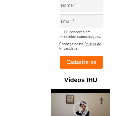
Eu concordo em
receber comunicações.
Conheça nossa
Política de
Privacidade
.
Vídeos IHU
play_circle_outline