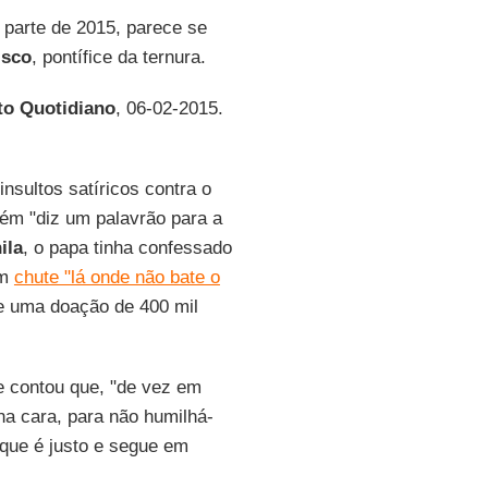
a parte de 2015, parece se
isco
, pontífice da ternura.
tto Quotidiano
, 06-02-2015.
nsultos satíricos contra o
uém "diz um palavrão para a
ila
, o papa tinha confessado
um
chute "lá onde não bate o
e uma doação de 400 mil
e contou que, "de vez em
na cara, para não humilhá-
 que é justo e segue em