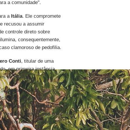
para a comunidade".
ara a
Itália
. Ele compromete
se recusou a assumir
e controle direto sobre
ilumina, consequentemente,
aso clamoroso de pedofilia.
ero Conti
, titular de uma
do, em primeira instância,
es de prisão.
Supremo Tribunal italiano,
ição por três casos. Por
em a
CEI
nem o
Vicariato
de
or direto do padre
Conti
para
omunicou quais sanções