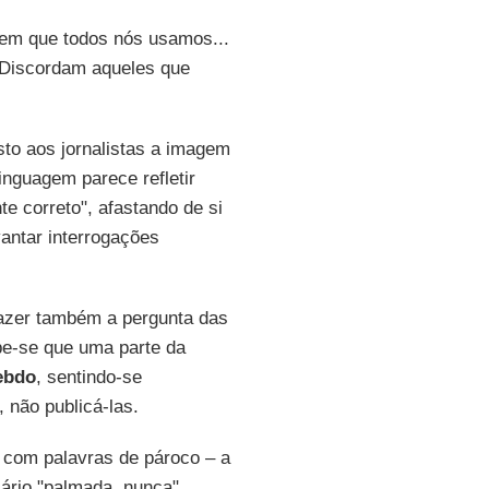
gem que todos nós usamos...
". Discordam aqueles que
sto aos jornalistas a imagem
inguagem parece refletir
te correto", afastando de si
antar interrogações
 fazer também a pergunta das
be-se que uma parte da
ebdo
, sentindo-se
, não publicá-las.
com palavras de pároco – a
lário "palmada, nunca".