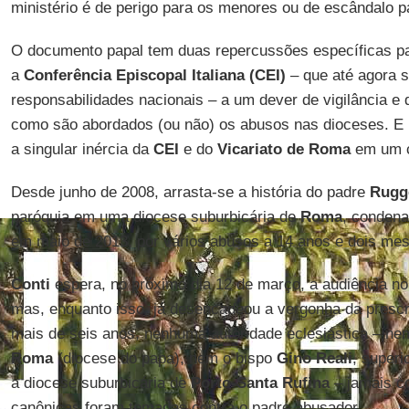
ministério é de perigo para os menores ou de escândalo 
O documento papal tem duas repercussões específicas p
a
Conferência Episcopal Italiana (CEI)
– que até agora 
responsabilidades nacionais – a um dever de vigilância e d
como são abordados (ou não) os abusos nas dioceses. E 
a singular inércia da
CEI
e do
Vicariato de Roma
em um c
Desde junho de 2008, arrasta-se a história do padre
Rugg
paróquia em uma diocese suburbicária de
Roma
, condena
em maio de 2013, por vários abusos a 14 anos e dois mes
Conti
espera, no próximo dia 12 de março, a audiência no 
mas, enquanto isso, já desencadeou a vergonha da prescr
mais de seis anos, nenhuma autoridade eclesiástica – n
Roma
(diocese do papa), nem o bispo
Gino Reali
, superi
a diocese suburbicária de
Porto-Santa Rufina
– jamais c
canônicas foram tomadas contra o padre abusador.