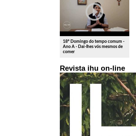
play_circle_outline
18º Domingo do tempo comum -
Ano A - Dai-lhes vós mesmos de
comer
Revista ihu on-line