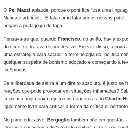
O
Pe. Mazzi
aplaude, porque o pontífice "usa uma lingua
Nunca é artificial... E fala como falariam os nossos pais
negam a pedagogia do tapa.
Pensava-se que, quando
Francisco
, no avião, havia expo
do soco, se tratava de um deslize. Em vez disso, a nova l
uma estratégia para sacudir a terminologia do "politicamen
qualquer suspeita de bonismo adoçado e começando a lev
incômodas.
Se a liberdade de sátira é um direito absoluto, é justo se
reações que pode provocar em situações inflamadas? Sa
imprensa anglo-saxã rejeitou as caricaturas do
Charlie H
igualmente livre para criticar a forma da crítica e, portanto
No plano educativo,
Bergoglio
também põe em questão – 
ideologia pedagógica do "proibido proibir", com o seu coro