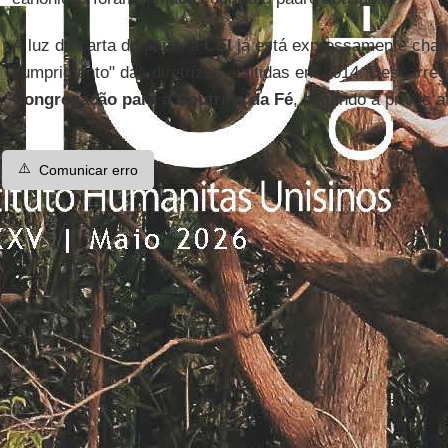
À luz da carta do papa, a
CEI
já está expressamente chama
cumprimento" das diretrizes emitidas em 2014. Descarreg
Congregação para a Doutrina da Fé
, segundo a práxis a
⚠️
Comunicar erro