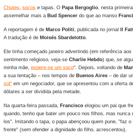
Chutes
,
socos
e tapas. O
Papa Bergoglio
, nesta primeir
assemelhar mais a
Bud Spencer
do que ao manso
Franc
A reportagem é de
Marco Politi
, publicada no jornal
Il Fa
A tradução é de
Moisés
Sbardelotto
.
Ele tinha começado janeiro advertindo (em referência aos i
sentimento religioso, veja-se
Charlie Hebdo
) que, se alg
minha mãe,
espere-se um soco
". Depois, voltando de
Man
a sua tentação – nos tempos de
Buenos Aires
– de dar 
sol"
em um negociador, que se apresentou com a oferta d
dólares a ser dividida pela metade.
Na quarta-feira passada,
Francisco
elogiou um pai que lh
quando, tenho que bater um pouco nos filhos, mas nunca 
los". Imitando o tapa, o papa abençoou quem pune, "faz o
frente" (sem ofender a dignidade do filho, acrescentou).