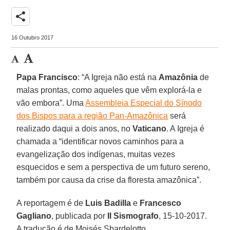
share
16 Outubro 2017
Papa Francisco
: “A Igreja não está na
Amazônia
de
malas prontas, como aqueles que vêm explorá-la e
vão embora”. Uma
Assembleia Especial do Sínodo
dos Bispos para a região Pan-Amazônica
será
realizado daqui a dois anos, no
Vaticano
. A Igreja é
chamada a “identificar novos caminhos para a
evangelização dos indígenas, muitas vezes
esquecidos e sem a perspectiva de um futuro sereno,
também por causa da crise da floresta amazônica”.
A reportagem é de
Luis Badilla
e
Francesco
Gagliano
, publicada por
Il Sismografo
, 15-10-2017.
A tradução é de Moisés Sbardelotto.