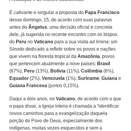
É cativante e singular a proposta do
Papa Francisco
desse domingo, 15, de acordo com suas palavras
antes do
Ângelus
, uma decisão oficial e concreta
dele, já sugerida no recente encontro com os bispos
do
Peru
no
Vaticano
para a sua visita
ad limina
: um
Sínodo dedicado a refletir sobre os povos e nações
que vivem na floresta tropical da
Amazônia
, povos
que pertencem atualmente a nove países:
Brasil
(67%),
Peru
(13%),
Bolívia
(11%),
Colômbia
(6%),
Equador
(2%),
Venezuela
(1%),
Suriname
,
Guiana
e
Guiana Francesa
(juntos 0,15%).
Daqui a dois anos, no
Vaticano
, de acordo com o que
o papa disse, a Igreja inteira é chamada a “identificar
novos caminhos para a evangelização daquela
porção do Povo de Deus, especialmente dos
indígenas, muitas vezes esquecidos e sem a