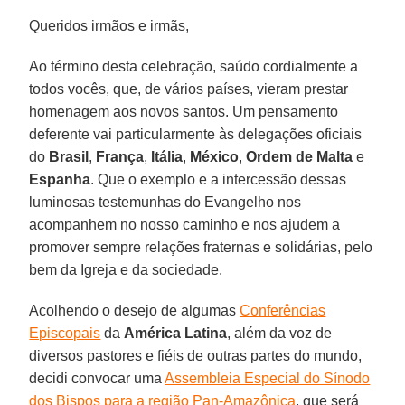
Queridos irmãos e irmãs,
Ao término desta celebração, saúdo cordialmente a
todos vocês, que, de vários países, vieram prestar
homenagem aos novos santos. Um pensamento
deferente vai particularmente às delegações oficiais
do
Brasil
,
França
,
Itália
,
México
,
Ordem de Malta
e
Espanha
. Que o exemplo e a intercessão dessas
luminosas testemunhas do Evangelho nos
acompanhem no nosso caminho e nos ajudem a
promover sempre relações fraternas e solidárias, pelo
bem da Igreja e da sociedade.
Acolhendo o desejo de algumas
Conferências
Episcopais
da
América Latina
, além da voz de
diversos pastores e fiéis de outras partes do mundo,
decidi convocar uma
Assembleia Especial do Sínodo
dos Bispos para a região Pan-Amazônica
, que será