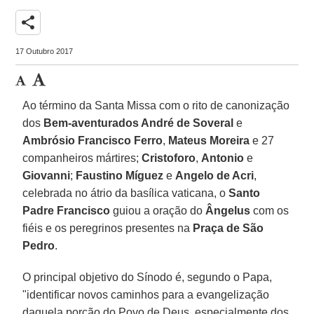
share
17 Outubro 2017
Ao término da Santa Missa com o rito de canonização
dos
Bem-aventurados André de Soveral
e
Ambrósio Francisco Ferro
,
Mateus Moreira
e 27
companheiros mártires;
Cristoforo
,
Antonio
e
Giovanni
;
Faustino Míguez
e
Angelo de Acri
,
celebrada no átrio da basílica vaticana, o
Santo
Padre Francisco
guiou a oração do
Ângelus
com os
fiéis e os peregrinos presentes na
Praça de São
Pedro
.
O principal objetivo do Sínodo é, segundo o Papa,
"identificar novos caminhos para a evangelização
daquela porção do Povo de Deus, especialmente dos