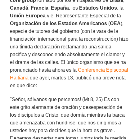
core group
formado por los embajadores de
Brasil
,
Canadá
,
Francia
,
España
, los
Estados Unidos
, la
Unión Europea
y el Representante Especial de la
Organización de los Estados Americanos
(
OEA
),
especie de tutores del gobierno (con la vara de la
financiación internacional para la reconstrucción) hizo
una tímida declaración reclamando una salida
pacífica y desconociendo absolutamente el clamor y
el drama de las calles. El único organismo que se ha
pronunciado hasta ahora es la
Conferencia Episcopal
Haitíana
que ayer, martes 13, publicó una breve nota
en que dice:
"Señor, sálvanos que percemos! (Mt 8, 25) Es con
este grito alarmante de oración y desesperación de
los discípulos a Cristo, que dormía mientras la barca
que amenazaba con hundirse, que nos dirigimos a
ustedes hoy para decirles que la hora es grave .
Debemos despertar para tomar juntos toda la medida