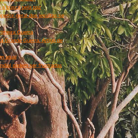
e a busca pela paz
perior-geral dos jesuítas se
rimeira Guerra
a Grande Guerra. Artigo de
em atual
ndial podem ser frustradas