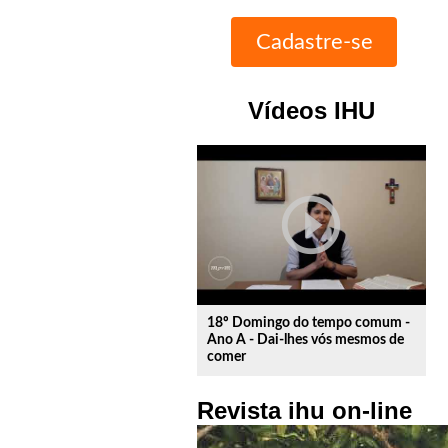
Vídeos IHU
play_circle_outline
18º Domingo do tempo comum -
Ano A - Dai-lhes vós mesmos de
comer
Revista ihu on-line