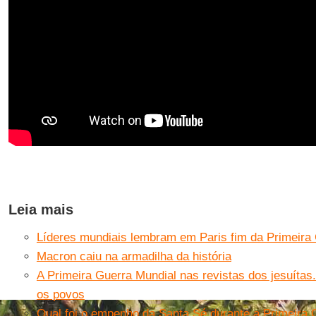
Leia mais
Líderes mundiais lembram em Paris fim da Primeira
Macron caiu na armadilha da história
A Primeira Guerra Mundial nas revistas dos jesuítas
os povos
Qual foi o empenho da Santa Sé durante a Primeira 