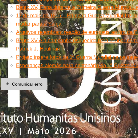
Bento XV, Papa durante a Primeira Guerra Mundial, 
17 de maio de 1915 – Primeira Guerra Mundial faz su
mudar para a Suíça
Arquivos relembram reação de europeus ao fim da P
Bento XV e a campanha esquecida para acabar com 
Patrick J. Houlihan
Projeto insere fotos da 1ª Guerra Mundial na paisag
Esperanças alemãs para centenário da 1ª Guerra Mu
⚠️
Comunicar erro