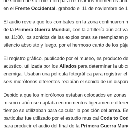
de sonido de su colección para recrear los momentos ante
en el
Frente Occidental
, grabado el 11 de noviembre de 1
El audio revela que los combates en la zona continuaron 
de la
Primera Guerra Mundial
, con la artillería aún acti
las 11:00, los sonidos de las explosiones se reemplazan
silencio absoluto y luego, por el hermoso canto de los páj
El registro gráfico, publicado por el museo, es producto de
acústico, utilizada por los
Aliados
para determinar la ubicac
enemiga. Usaban una película fotográfica para registrar 
seis micrófonos diferentes recibían el sonido de un dispar
Debido a que los micrófonos estaban colocados en zonas a
mismo cañón se captaba en momentos ligeramente diferen
tiempo se utilizaban para calcular la posición del
arma
. E
particular fue utilizado por el estudio musical
Coda to Co
para producir el audio del final de la
Primera Guerra Mund