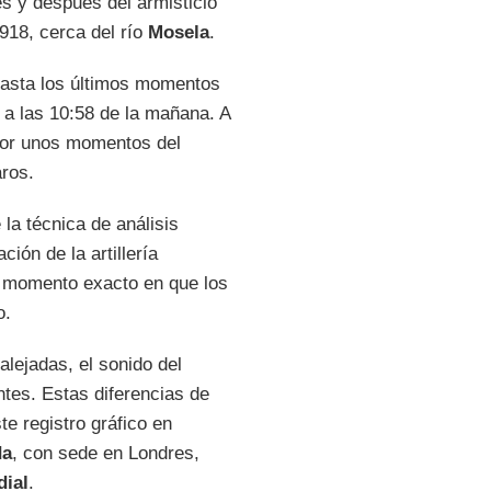
s y después del armisticio
918, cerca del río
Mosela
.
hasta los últimos momentos
va a las 10:58 de la mañana. A
 por unos momentos del
aros.
 la técnica de análisis
ión de la artillería
el momento exacto en que los
o.
lejadas, el sonido del
tes. Estas diferencias de
ste registro gráfico en
da
, con sede en Londres,
ial
.