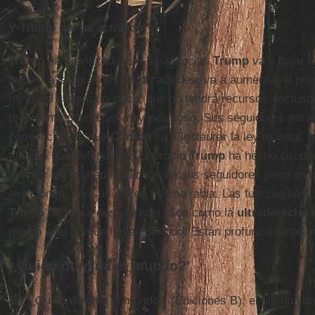
Y Trump los ha activado.
Trump
ha movilizado esa base social.
Trump
va a bajar l
ricos y a las grandes corporaciones, va a aumentar el pre
hundir el sistema público, que no tendrá recursos. Incluso
presidente puede ser muy peligroso. Sus seguidores est
convencido de que
Clinton
va a instaurar la ley marcial, 
tendrán que defenderse. El propio
Trump
ha hecho circula
aceptar el resultado. Muchos de sus seguidores piensan que
elecciones, será un día de mucha rabia. Las fuerzas bás
Trump
no van a desaparecer. Son como la
ultraderecha 
pronto solo porque hayan perdido. Están profundamente a
¿Quién domina el mundo?'
En '¿Quién domina el mundo?' (Ediciones B), el último lib