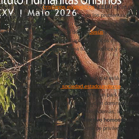
Por ejemplo, los
cristianos evangélicos
.
EEUU
es un país
básicamente fundamentalista. Uno de los problemas para c
el riesgo del cambio climático es que el 40% no cree que 
cree porque está convencida de que
Jesús
va a volver en
creen que el mundo se creó hace unos pocos miles de años
población que antes no eran una fuerza política y que ahor
¿Hay otras causas?
Sí. Hay una parte de la población blanca que está aterrori
supremacía blanca en la
sociedad estadounidense
. En 10
población ya no será blanca. Y
EEUU
es un país levantad
supremacía blanca. Y perder esta posición dominante desd
también económico es una conmoción. Además, los éxitos 
derechos de las mujeres
, o del
colectivo homosexual
, 
sociedad como un ataque a su sistema de privilegios, a su
valores del
sistema patriarcal
…