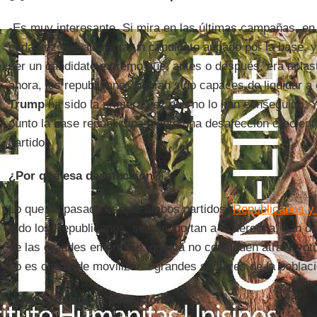
-Es muy interesante. Si mira en las últimas campañas, en
cada vez que aparecía un candidato aupado por la base, y
ser un candidato extremo que, antes o después, era aplas
ahora, los republicanos habían sido capaces de liquidar a
Trump
ha sido la primera vez que no lo han conseguido. Y
punto la base republicana siente una desafección creciente
partido.
¿Por qué esa desafección?
Lo que ha pasado es que ambos partidos,
Republicanos y
todo los Republicanos, se han ido tan a la derecha, han de
de las grandes empresas, que ya no consiguen atraer votos
no es capaz de movilizar a grandes sectores de la poblaci
¿Qué capas de la población?