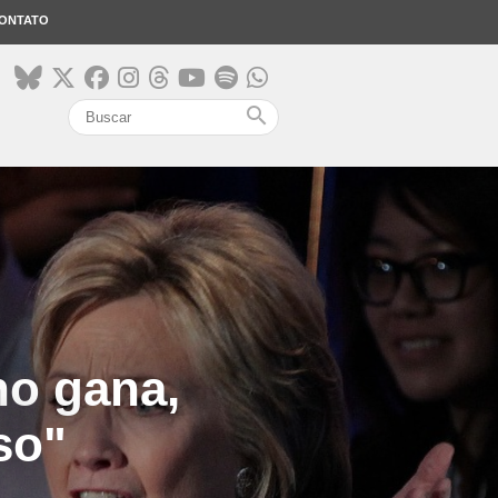
ONTATO
search
no gana,
so"