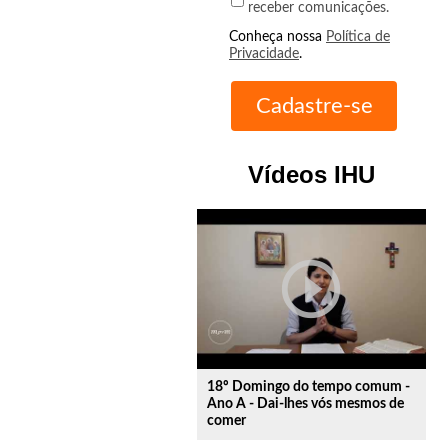
receber comunicações.
Conheça nossa
Política de
Privacidade
.
Vídeos IHU
play_circle_outline
18º Domingo do tempo comum -
Ano A - Dai-lhes vós mesmos de
comer