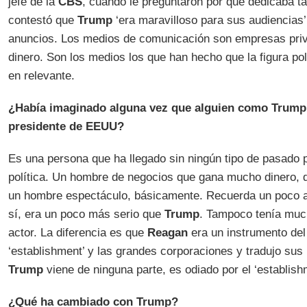
jefe de la
CBS
, cuando le preguntaron por qué dedicaba t
contestó que
Trump
‘era maravilloso para sus audiencias
anuncios. Los medios de comunicación son empresas priv
dinero. Son los medios los que han hecho que la figura pol
en relevante.
¿Había imaginado alguna vez que alguien como Trump p
presidente de EEUU?
Es una persona que ha llegado sin ningún tipo de pasado po
política. Un hombre de negocios que gana mucho dinero, 
un hombre espectáculo, básicamente. Recuerda un poco 
sí, era un poco más serio que
Trump
. Tampoco tenía muc
actor. La diferencia es que
Reagan
era un instrumento del
‘establishment’ y las grandes corporaciones y tradujo su
Trump
viene de ninguna parte, es odiado por el ‘establish
¿Qué ha cambiado con Trump?