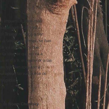
os impuestos a los más
supuesto militar y va a
 si
Trump
no llega a ser
án acumulando armas, se han
que va atacarles y que
r la idea de que no va a
 el día 9, el posterior a las
icas que han apoyado a
europea
. No van a irse de
rraigadas.
ro de
Noam Chomsky