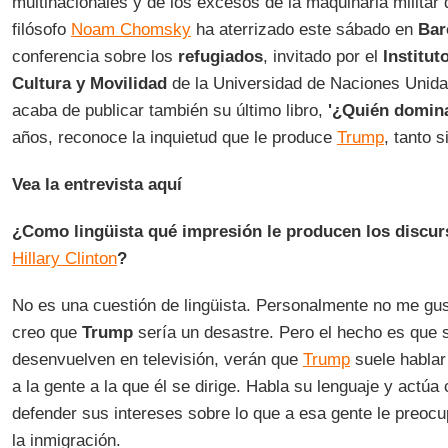
multinacionales y de los excesos de la maquinaria militar
filósofo
Noam Chomsky
ha aterrizado este sábado en
Bar
conferencia sobre los
refugiados
, invitado por el
Institut
Cultura y Movilidad
de la Universidad de Naciones Unid
acaba de publicar también su último libro,
'¿Quién domin
años, reconoce la inquietud que le produce
Trump
, tanto 
Vea la entrevista aquí
¿Como lingüista qué impresión le producen los discu
Hillary Clinton
?
No es una cuestión de lingüista. Personalmente no me gus
creo que
Trump
sería un desastre. Pero el hecho es que 
desenvuelven en televisión, verán que
Trump
suele hablar
a la gente a la que él se dirige. Habla su lenguaje y actúa
defender sus intereses sobre lo que a esa gente le preocup
la inmigración.