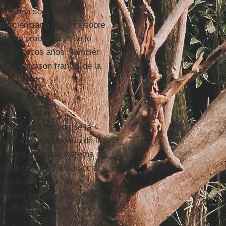
 con una sociedad
oncienciar a la gente sobre
sea un problema. Y no lo
 unos pocos años. También
. Y esto son franjas de la
a sí lo son.
zada con la pérdida de la
 o 15 años, la mayoría de la
o sobre una idea extrema de
e un punto de vista social y
en la lucha por los
es visto por una parte de la
 sistema de valores, a los