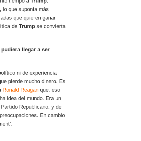
anto tiempo a
Trump
,
’, lo que suponía más
adas que quieren ganar
ítica de
Trump
se convierta
udiera llegar a ser
lítico ni de experiencia
que pierde mucho dinero. Es
a
Ronald Reagan
que, eso
ha idea del mundo. Era un
 Partido Republicano, y del
s preocupaciones. En cambio
ment’.