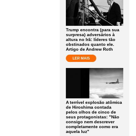
Trump encontra (para sua
surpresa) adversários à
altura no Irã: líderes tão
obstinados quanto ele.
Artigo de Andrew Roth
LER MAIS
A terrível explosão atômica
de Hiroshima contada
pelos olhos de cinco de
seus protagonistas: "Não
consigo nem descrever
completamente como era
aquela luz"