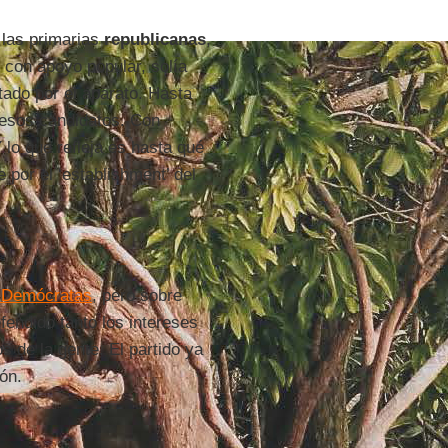
 las primarias
republicanas
,
 con apoyo popular, solía
tado por el aparato. Hasta
 esos candidatos. Con
 lo que refleja es hasta qué
 por el ‘establishment’ del
 Demócratas
, pero sobre
fendido tanto los intereses
 de la gente. El partido ya
ón.