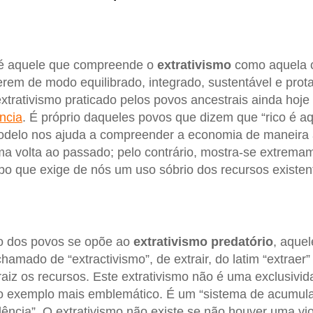
é aquele que compreende o
extrativismo
como aquela 
em de modo equilibrado, integrado, sustentável e prot
 extrativismo praticado pelos povos ancestrais ainda hoje 
ncia
. É próprio daqueles povos que dizem que “rico é a
modelo nos ajuda a compreender a economia de maneira
a volta ao passado; pelo contrário, mostra-se extrema
o que exige de nós um uso sóbrio dos recursos existen
mo dos povos se opõe ao
extrativismo predatório
, aque
hamado de “extractivismo”, de extrair, do latim “extraer”
 raiz os recursos. Este extrativismo não é uma exclusivi
 o exemplo mais emblemático. É um “sistema de acumul
lência”. O extrativismo não existe se não houver uma vio