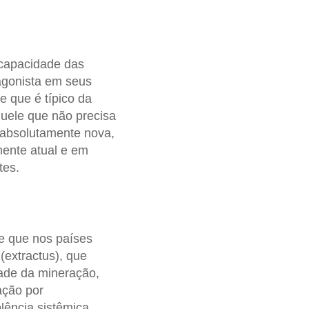
capacidade das
agonista em seus
e que é típico da
quele que não precisa
 absolutamente nova,
mente atual e em
tes.
le que nos países
 (extractus), que
dade da mineração,
ação por
lência sistêmica,