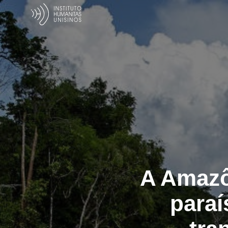
A Amazô
paraí