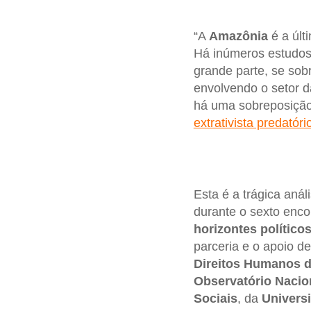
“A
Amazônia
é a últ
Há inúmeros estudos
grande parte, se sob
envolvendo o setor d
há uma sobreposição
extrativista predatóri
Esta é a trágica aná
durante o sexto encon
horizontes político
parceria e o apoio de
Direitos Humanos 
Observatório Naci
Sociais
, da
Univers