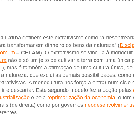
a Latina
definem este extrativismo como “a desenfread
ara transformar em dinheiro os bens da natureza” (
Discí
 Comum
–
CELAM
). O extrativismo se vincula à monocul
ura
não é só um jeito de cultivar a terra com uma única p
..), mas é também a afirmação de uma cultura única, de 
 natureza, que exclui as demais possibilidades, como 
trativistas. A monocultura nos força a entrar num ciclo 
umir e descartar. Este segundo modelo fez a opção pelas
ustrialização
e pela
reprimarização da economia
, e tem
rais (de direita) como por governos
neodesenvolvimenti
erentes.