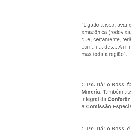
“Ligado a isso, avan
amazônica (rodovias, 
que, certamente, ter
comunidades... A min
mas toda a região”.
O
Pe. Dário Bossi
fa
Minería
. Também as
integral da
Conferên
a
Comissão Especia
O
Pe. Dário Bossi
é 