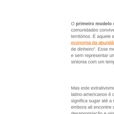
O
primeiro modelo
comunidades conviver
territórios. É aquele
economia da abundâ
de dinheiro”. Esse 
e sem representar um
sintonia com um temp
Mas este extrativis
latino-americanos é c
significa sugar até a
embora ali encontre
desapropriação e vio