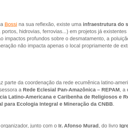
ça
Bossi
na sua reflexão, existe uma
infraestrutura do 
portos, hidrovias, ferrovias...) em projetos já existent
ão impactos profundos sobre o desmatamento, a poluiçã
eração não impacta apenas o local propriamente de ext
z parte da coordenação da rede ecumênica latino-ame
sessora a
Rede Eclesial Pan-Amazônica – REPAM
, a
cia Latino-Americana e Caribenha de Religiosos e R
l para Ecologia Integral e Mineração da CNBB
.
organizador, junto com o
Ir. Afonso Murad
, do livro
Igr