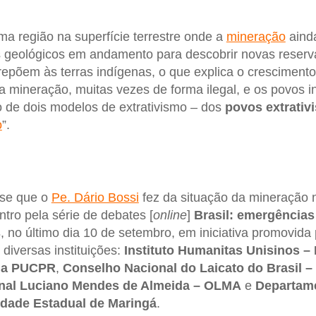
ima região na superfície terrestre onde a
mineração
ainda
 geológicos em andamento para descobrir novas reserv
repõem às terras indígenas, o que explica o crescimento 
a mineração, muitas vezes de forma ilegal, e os povos i
 de dois modelos de extrativismo – dos
povos extrativi
o
”.
lise que o
Pe. Dário Bossi
fez da situação da mineração 
tro pela série de debates [
online
]
Brasil: emergências
s
, no último dia 10 de setembro, em iniciativa promovida
 diversas instituições:
Instituto Humanitas Unisinos –
da PUCPR
,
Conselho Nacional do Laicato do Brasil 
onal Luciano Mendes de Almeida – OLMA
e
Departame
idade Estadual de Maringá
.