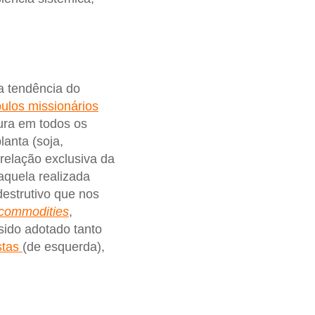
a tendência do
pulos missionários
tura em todos os
lanta (soja,
relação exclusiva da
aquela realizada
destrutivo que nos
commodities
,
 sido adotado tanto
stas
(de esquerda),