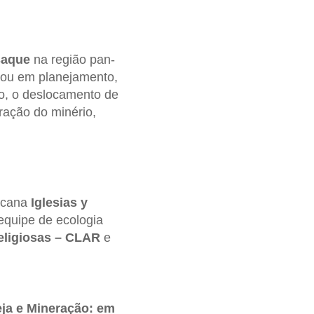
saque
na região pan-
es ou em planejamento,
o, o deslocamento de
ração do minério,
ricana
Iglesias y
 equipe de ecologia
eligiosas – CLAR
e
eja e Mineração: em