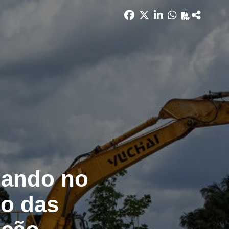
mando no
io das