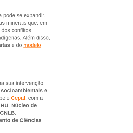
 pode se expandir.
as minerais que, em
dos conflitos
ndígenas. Além disso,
stas
e do
modelo
na sua intervenção
 socioambientais e
 pelo
Cepat
, com a
 IHU
,
Núcleo de
– CNLB
,
nto de Ciências