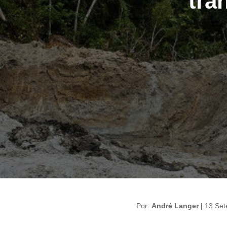
tra
Por:
André Langer |
13 Se