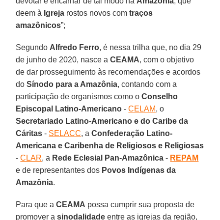
devotar e encarnar de tal modo na
Amazônia
, que
deem à
Igreja
rostos novos com
traços
amazônicos
”;
Segundo
Alfredo
Ferro
, é nessa trilha que, no dia 29
de junho de 2020, nasce a
CEAMA
, com o objetivo
de dar prosseguimento às recomendações e acordos
do
Sínodo
para
a Amazônia
, contando com a
participação de organismos como o
Conselho
Episcopal Latino-Americano
-
CELAM
, o
Secretariado Latino-Americano e do Caribe da
Cáritas
-
SELACC
, a
Confederação Latino-
Americana e Caribenha de Religiosos e Religiosas
-
CLAR
, a
Rede Eclesial Pan-Amazônica
-
REPAM
e de representantes dos
Povos
Indígenas
da
Amazônia
.
Para que a
CEAMA
possa cumprir sua proposta de
promover a
sinodalidade
entre as igrejas da região,