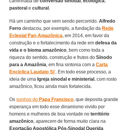
caminhada de
conversão
sinodal
,
ecológica
,
pastoral
e
cultural
.
Há um caminho que vem sendo percorrido.
Alfredo
Ferro
destacou, por exemplo, a fundação da
Rede
Eclesial
Pan
-
Amazônica
, em 2014, em favor da
construção e o fortalecimento da rede em
defesa da
vida e o bioma amazônico
, bem como toda a
riqueza do sentido, construção e frutos do
Sínodo
para a
Amazônia
, em fina sintonia com a
Carta
Encíclica Laudato
Si
’
. Em todo esse processo, a
ideia de uma
Igreja
sinodal
e ministerial
, com rosto
amazônico, ficou ainda mais fortalecida.
Os
sonhos do
Papa
Francisco
, que deposita grande
esperança em todo esse dinamismo vivido por
homens e mulheres de boa vontade no
território
amazônico
, aparecem de forma muito clara na
Exortação Apostólica Pós-Sinodal Querida