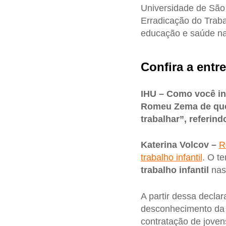
Universidade de São
Erradicação do Traba
educação e saúde na 
Confira a entre
IHU – Como você int
Romeu Zema de que “
trabalhar”, referin
Katerina Volcov –
R
trabalho infantil
. O te
trabalho infantil
nas 
A partir dessa decla
desconhecimento d
contratação de joven