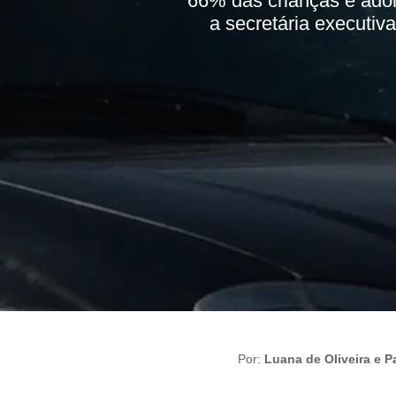
“66% das crianças e adol
a secretária executiv
Por:
Luana de Oliveira e Pa