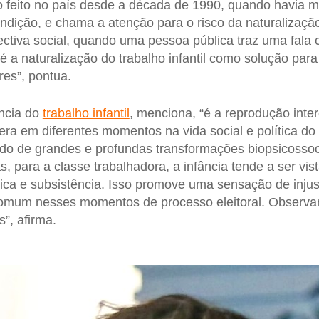
o feito no país desde a década de 1990, quando havia m
ndição, e chama a atenção para o risco da naturalizaç
ectiva social, quando uma pessoa pública traz uma fala
 a naturalização do trabalho infantil como solução par
res”, pontua.
ência do
trabalho infantil
, menciona, “é a reprodução inte
ra em diferentes momentos na vida social e política do p
odo de grandes e profundas transformações biopsicossoc
, para a classe trabalhadora, a infância tende a ser 
ca e subsistência. Isso promove uma sensação de injus
 comum nesses momentos de processo eleitoral. Observ
”, afirma.