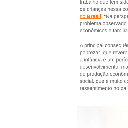
trabalho que tem sid
de crianças nessa co
no
Brasil
. “Na persp
problema observado é
econômicos e familia
A principal consequ
pobreza”, que reverbe
a infância é um perí
desenvolvimento, mas
de produção econômi
social, que é muito
ressentimento no país