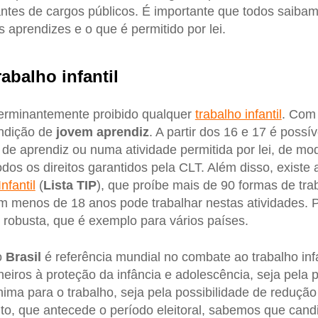
antes de cargos públicos. É importante que todos saiba
 aprendizes e o que é permitido por lei.
abalho infantil
terminantemente proibido qualquer
trabalho infantil
. Com 
ondição de
jovem aprendiz
. A partir dos 16 e 17 é possí
 de aprendiz ou numa atividade permitida por lei, de mo
odos os direitos garantidos pela CLT. Além disso, existe
nfantil
(
Lista TIP
), que proíbe mais de 90 formas de tr
menos de 18 anos pode trabalhar nestas atividades. P
 robusta, que é exemplo para vários países.
o
Brasil
é referência mundial no combate ao trabalho infa
eiros à proteção da infância e adolescência, seja pela p
ima para o trabalho, seja pela possibilidade de reduçã
o, que antecede o período eleitoral, sabemos que cand