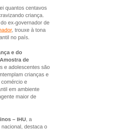
sei quantos centavos
cravizando criança.
 do ex-governador de
hador
, trouxe à tona
ntil no país.
ança e do
 Amostra de
as e adolescentes são
ontemplam crianças e
, comércio e
fantil em ambiente
ngente maior de
inos – IHU
, a
 nacional, destaca o