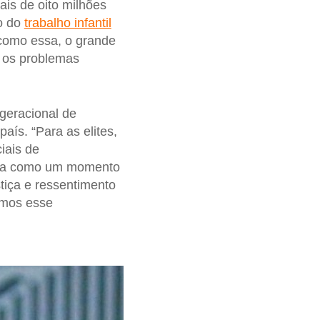
ais de oito milhões
ão do
trabalho infantil
 como essa, o grande
a os problemas
rgeracional de
aís. “Para as elites,
iais de
vista como um momento
tiça e ressentimento
amos esse