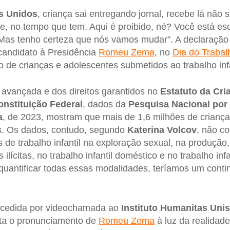
s Unidos
, criança sai entregando jornal, recebe lá não 
ue, no tempo que tem. Aqui é proibido, né? Você está es
 Mas tenho certeza que nós vamos mudar”. A declaração
candidato à Presidência
Romeu Zema
, no
Dia do Trabal
 de crianças e adolescentes submetidos ao trabalho infa
 avançada e dos direitos garantidos no
Estatuto da Cri
onstituição Federal
, dados da
Pesquisa Nacional por
a
, de 2023, mostram que mais de 1,6 milhões de crianç
is. Os dados, contudo, segundo
Katerina Volcov
, não c
 de trabalho infantil na exploração sexual, na produção
 ilícitas, no trabalho infantil doméstico e no trabalho in
 quantificar todas essas modalidades, teríamos um conti
oncedida por videochamada ao
Instituto Humanitas Unis
ta o pronunciamento de
Romeu Zema
à luz da realidade