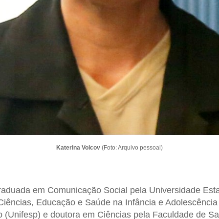
Katerina Volcov
(Foto: Arquivo pessoal)
raduada em Comunicação Social pela Universidade Esta
Ciências, Educação e Saúde na Infância e Adolescência
 (Unifesp) e doutora em Ciências pela Faculdade de S