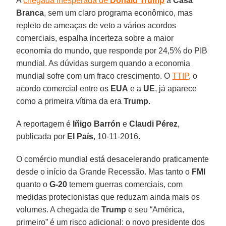
A
chegada inesperada de
Donald Trump
à
Casa
Branca
, sem um claro programa econômico, mas
repleto de ameaças de veto a vários acordos
comerciais, espalha incerteza sobre a maior
economia do mundo, que responde por 24,5% do PIB
mundial. As dúvidas surgem quando a economia
mundial sofre com um fraco crescimento. O
TTIP
, o
acordo comercial entre os
EUA
e a
UE
, já aparece
como a primeira vítima da era
Trump
.
A reportagem é
Iñigo Barrón
e
Claudi Pérez
,
publicada por
El País
, 10-11-2016.
O comércio mundial está desacelerando praticamente
desde o início da Grande Recessão. Mas tanto o
FMI
quanto o
G-20
temem guerras comerciais, com
medidas protecionistas que reduzam ainda mais os
volumes. A chegada de
Trump
e seu “América,
primeiro” é um risco adicional: o novo presidente dos