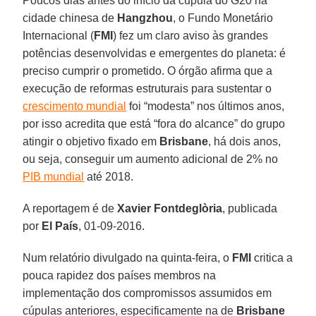
Poucos dias antes do início da cúpula do G20 na
cidade chinesa de
Hangzhou
, o Fundo Monetário
Internacional (
FMI
) fez um claro aviso às grandes
potências desenvolvidas e emergentes do planeta: é
preciso cumprir o prometido. O órgão afirma que a
execução de reformas estruturais para sustentar o
crescimento mundial
foi “modesta” nos últimos anos,
por isso acredita que está “fora do alcance” do grupo
atingir o objetivo fixado em
Brisbane
, há dois anos,
ou seja, conseguir um aumento adicional de 2% no
PIB mundial
até 2018.
A reportagem é de
Xavier Fontdeglòria
, publicada
por
El País
, 01-09-2016.
Num relatório divulgado na quinta-feira, o
FMI
critica a
pouca rapidez dos países membros na
implementação dos compromissos assumidos em
cúpulas anteriores, especificamente na de
Brisbane