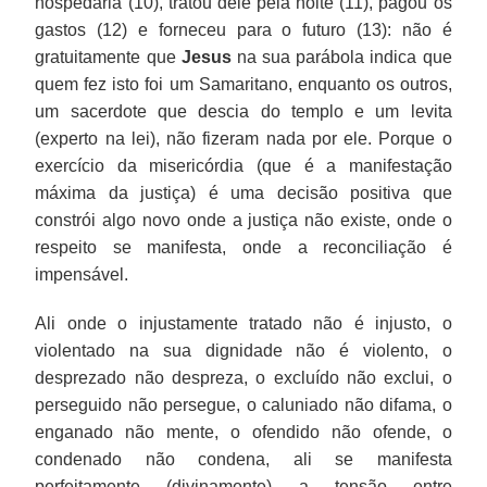
hospedaria (10), tratou dele pela noite (11), pagou os
gastos (12) e forneceu para o futuro (13): não é
gratuitamente que
Jesus
na sua parábola indica que
quem fez isto foi um Samaritano, enquanto os outros,
um sacerdote que descia do templo e um levita
(experto na lei), não fizeram nada por ele. Porque o
exercício da misericórdia (que é a manifestação
máxima da justiça) é uma decisão positiva que
constrói algo novo onde a justiça não existe, onde o
respeito se manifesta, onde a reconciliação é
impensável.
Ali onde o injustamente tratado não é injusto, o
violentado na sua dignidade não é violento, o
desprezado não despreza, o excluído não exclui, o
perseguido não persegue, o caluniado não difama, o
enganado não mente, o ofendido não ofende, o
condenado não condena, ali se manifesta
perfeitamente (divinamente) a tensão entre