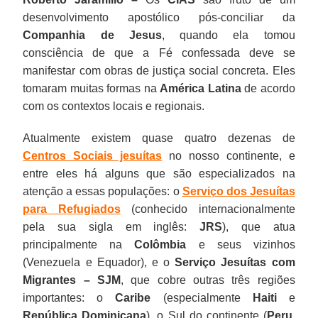
desenvolvimento apostólico pós-conciliar da
Companhia de Jesus
, quando ela tomou
consciência de que a Fé confessada deve se
manifestar com obras de justiça social concreta. Eles
tomaram muitas formas na
América Latina
de acordo
com os contextos locais e regionais.
Atualmente existem quase quatro dezenas de
Centros Sociais jesuítas
no nosso continente, e
entre eles há alguns que são especializados na
atenção a essas populações: o
Serviço dos Jesuítas
para Refugiados
(conhecido internacionalmente
pela sua sigla em inglês:
JRS
), que atua
principalmente na
Colômbia
e seus vizinhos
(Venezuela e Equador), e o
Serviço Jesuítas com
Migrantes – SJM
, que cobre outras três regiões
importantes: o
Caribe
(especialmente
Haiti
e
República Dominicana
), o Sul do continente (
Peru
,