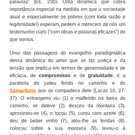
palavras” (EE. 230). Uma dinâmica que cobra
importância especial na medida em que a sociedade
atual e especialmente os pobres (com toda razão e
legitimidade!) esperam, pedem e merecem de nós um
testemunho claro (“com obras e palavras eficazes”) do
que somos.
Uma das passagens do evangelho paradigmática
dessa dinâmica do amor que se faz justiça e da
tensão que implica em termos de generosidade e de
eficácia, de
compromisso
e de
gratuidade
, é a
parábola do judeu ferido no caminho e do
Samaritano
que se compadece dele (Lucas 10, 27-
37). O estrangeiro viu (1) o malferido na beira do
caminho, se deteve (2), desceu da montaria (3),
aproximou-se (4), o tocou (5), curou com azeite (6),
deu de beber vinho (7), atou-lhe as feridas (8),
colocou sobre a sua montaria (9), levou-o à