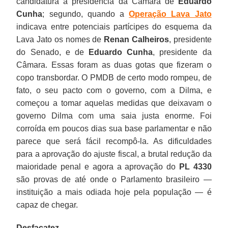
candidatura à presidência da Câmara de
Eduardo
Cunha
; segundo, quando a
Operação Lava Jato
indicava entre potenciais partícipes do esquema da
Lava Jato os nomes de
Renan Calheiros
, presidente
do Senado, e de
Eduardo Cunha
, presidente da
Câmara. Essas foram as duas gotas que fizeram o
copo transbordar. O PMDB de certo modo rompeu, de
fato, o seu pacto com o governo, com a Dilma, e
começou a tomar aquelas medidas que deixavam o
governo Dilma com uma saia justa enorme. Foi
corroída em poucos dias sua base parlamentar e não
parece que será fácil recompô-la. As dificuldades
para a aprovação do ajuste fiscal, a brutal redução da
maioridade penal e agora a aprovação do
PL 4330
são provas de até onde o Parlamento brasileiro —
instituição a mais odiada hoje pela população — é
capaz de chegar.
Desfaçatez