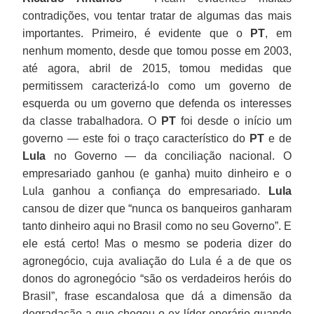
contradições, vou tentar tratar de algumas das mais
importantes. Primeiro, é evidente que o
PT
, em
nenhum momento, desde que tomou posse em 2003,
até agora, abril de 2015, tomou medidas que
permitissem caracterizá-lo como um governo de
esquerda ou um governo que defenda os interesses
da classe trabalhadora. O
PT
foi desde o início um
governo — este foi o traço característico do
PT
e de
Lula
no Governo — da conciliação nacional. O
empresariado ganhou (e ganha) muito dinheiro e o
Lula ganhou a confiança do empresariado.
Lula
cansou de dizer que “nunca os banqueiros ganharam
tanto dinheiro aqui no Brasil como no seu Governo”. E
ele está certo! Mas o mesmo se poderia dizer do
agronegócio, cuja avaliação do Lula é a de que os
donos do agronegócio “são os verdadeiros heróis do
Brasil”, frase escandalosa que dá a dimensão da
degradação a que chegou o ex-líder operário quando