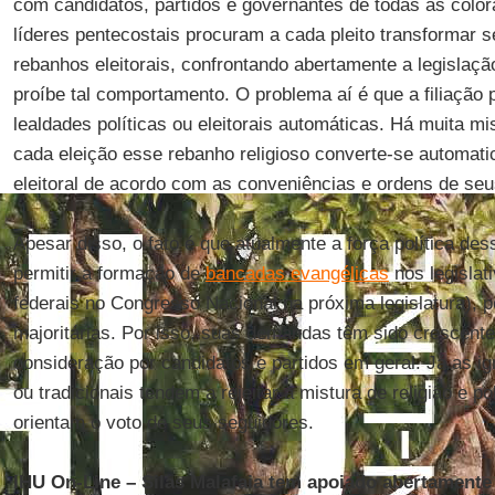
com candidatos, partidos e governantes de todas as color
líderes pentecostais procuram a cada pleito transformar 
rebanhos eleitorais, confrontando abertamente a legislação
proíbe tal comportamento. O problema aí é que a filiação 
lealdades políticas ou eleitorais automáticas. Há muita mis
cada eleição esse rebanho religioso converte-se automa
eleitoral de acordo com as conveniências e ordens de seus
Apesar disso, o fato é que atualmente a força política des
permitir a formação de
bancadas evangélicas
nos legislat
federais no Congresso Nacional na próxima legislatura), p
majoritárias. Por isso, suas demandas têm sido crescen
consideração por candidatos e partidos em geral. Já as igr
ou tradicionais tendem a rejeitar a mistura de religião e p
orientam o voto de seus seguidores.
IHU On-Line – Silas Malafaia tem apoiado abertamente