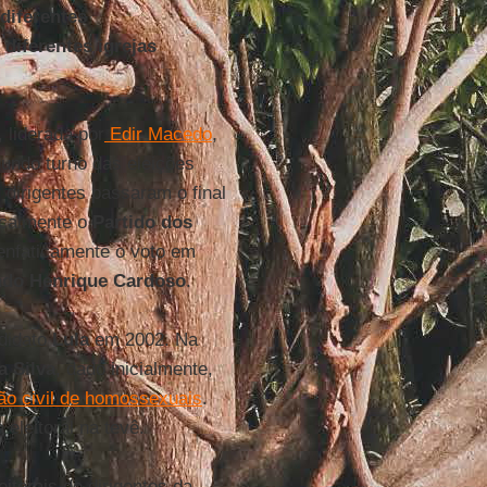
diferentes
diferentes igrejas
, liderada por
Edir Macedo
,
undo turno das eleições
dirigentes passaram o final
icalmente o
Partido dos
enfaticamente o voto em
ndo Henrique Cardoso
.
ndidato
Lula
em 2002. Na
a Silva
, dado inicialmente,
ão civil de homossexuais
.
 eleitoral na tevê.
itorais de dirigentes da