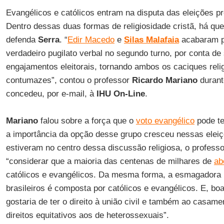
Evangélicos e católicos entram na disputa das eleições pr
Dentro dessas duas formas de religiosidade cristã, há q
defenda
Serra
. “
Edir Macedo
e
Silas Malafaia
acabaram p
verdadeiro pugilato verbal no segundo turno, por conta de
engajamentos eleitorais, tornando ambos os caciques reli
contumazes”, contou o professor
Ricardo Mariano
durant
concedeu, por e-mail, à
IHU On-Line
.
Mariano
falou sobre a força que o
voto evangélico
pode te
a importância da opção desse grupo cresceu nessas elei
estiveram no centro dessa discussão religiosa, o profess
“considerar que a maioria das centenas de milhares de
ab
católicos e evangélicos. Da mesma forma, a esmagadora
brasileiros é composta por católicos e evangélicos. E, bo
gostaria de ter o direito à união civil e também ao casamen
direitos equitativos aos de heterossexuais”.