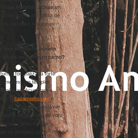
e
Silas Malafaia
acabaram
egundo turno, por conta de
 os caciques religiosos
a fase do pleito, podem
 Dilma no primeiro turno?
rno, foi realizada forte
t
e mesmo em templos
evangélicas. Acusaram a
orto, o
casamento gay
e
o PL 122/2006, que está em
efeito na intenção de voto
itorado católico mais
do no primeiro turno.