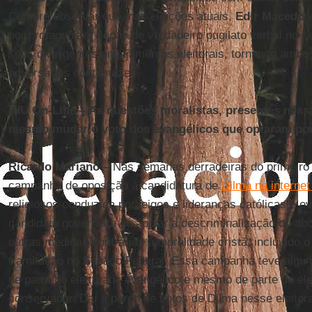
Cumpre observar que, nas eleições atuais,
Edir Macedo
por protagonizar cenas de verdadeiro pugilato verbal no s
seus divergentes engajamentos eleitorais, tornando ambos
adversários contumazes.
IHU On-Line – As questões moralistas, presentes ness
mesmo mudar o voto dos evangélicos que optaram por
Ricardo Mariano –
Nas semanas derradeiras do primeiro tu
campanha de oposição à candidatura de
Dilma na interne
religiosos conduzida por leigos e lideranças católicas e 
candidata governista de apoiar a descriminalização do ab
outras medidas contrárias à moralidade cristã, incluindo 
tramitação no Senado Federal. Essa campanha teve algum 
de parte do eleitorado evangélico e mesmo de parte do ele
conservador. Daí a perda de votos de Dilma nesse eleitora