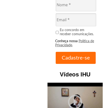
Eu concordo em
receber comunicações.
Conheça nossa
Política de
Privacidade
.
Vídeos IHU
play_circle_outline