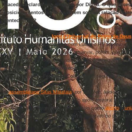
Macedo declarou sua simpatia por Dilma. O que esses 
posicionamentos políticos dizem sobre a relação entre 
pentecostais?
Ricardo Mariano –
A
Igreja Universal do Reino de Deus
mantém uma aliança política com Lula e o PT desde o seg
presidenciais de 2002. Cumpre observar, porém, que seus 
dos anos 1980 e toda a década de 1990 demonizando rad
Trabalhadores
e seu candidato à presidência e apoiando 
seus adversários
Fernando Collor
e, em seguida,
Ferna
O
assembleiano Silas Malafaia
, por sua vez, apoiou o ca
eleição presidencial atual, retirou o apoio eleitoral a
Marin
acusando-a de tergiversar em matérias como
aborto
e
uni
Em seguida, passou a apoiar
Serra
, inclusive no programa
Grosso modo, as diferentes alianças políticas e opções ele