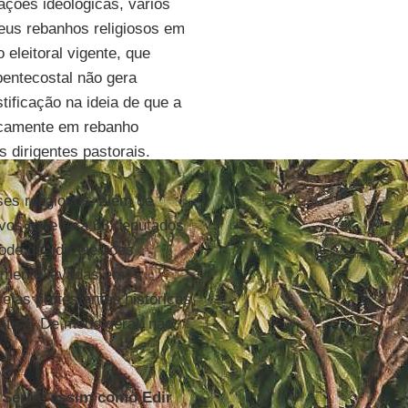
ações ideológicas, vários
seus rebanhos religiosos em
 eleitoral vigente, que
pentecostal não gera
tificação na ideia de que a
ticamente em rebanho
 dirigentes pastorais.
ses religiosos, além de
ivos (que terá 63 deputados
ode decidir eleições
temente levadas em
ejas protestantes históricas
olítica. De modo geral, não
 Serra, assim como Edir