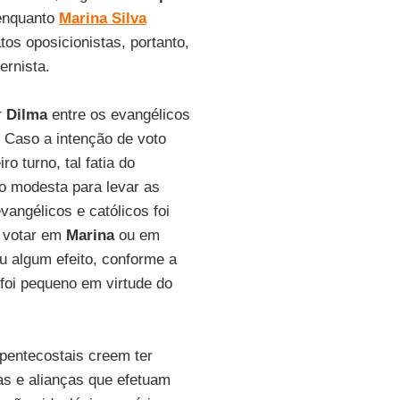
enquanto
Marina Silva
os oposicionistas, portanto,
ernista.
r
Dilma
entre os evangélicos
. Caso a intenção de voto
o turno, tal fatia do
o modesta para levar as
angélicos e católicos foi
 votar em
Marina
ou em
iu algum efeito, conforme a
foi pequeno em virtude do
pentecostais creem ter
has e alianças que efetuam