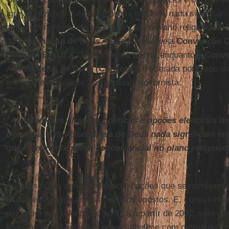
Igreja Universal e da Assembleia de Deus nada significa
que é eminentemente concorrencial no plano religioso. Até
da
Assembleia de Deus
, representada pela
Convenção G
Deus no Brasil
(CGADB), apoia
Serra
, enquanto a
Conve
Assembleias de Deus (Conamad)
é liderada por bispo que
entre os evangélicos da candidata governista.
"As diferentes alianças políticas e opções eleitorais de
Universal e da Assembleia de Deus nada significam em
que é eminentemente concorrencial no plano religioso
Até mesmo as principais denominações que se nomeiam
Brasil
estão em campos políticos opostos. E, como vimos
mudaram sua orientação política a partir de 2002, sem que
ligação com as relações que estabelece com outras deno