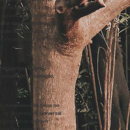
m em termos de sua relação,
 porque a parte majoritária
eral das Assembleias de
nção Nacional das
 é o articulador político
 dirigentes da Igreja
 termos de sua relação,
"
 de
Assembleia de Deus no
, os dirigentes da
Universal
 isso tivesse qualquer
minações evangélicas.