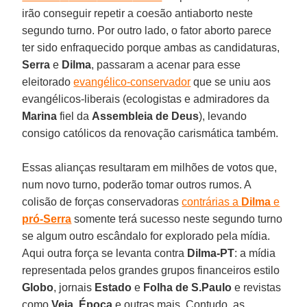
irão conseguir repetir a coesão antiaborto neste
segundo turno. Por outro lado, o fator aborto parece
ter sido enfraquecido porque ambas as candidaturas,
Serra
e
Dilma
, passaram a acenar para esse
eleitorado
evangélico-conservador
que se uniu aos
evangélicos-liberais (ecologistas e admiradores da
Marina
fiel da
Assembleia de Deus
), levando
consigo católicos da renovação carismática também.
Essas alianças resultaram em milhões de votos que,
num novo turno, poderão tomar outros rumos. A
colisão de forças conservadoras
contrárias a
Dilma
e
pró-Serra
somente terá sucesso neste segundo turno
se algum outro escândalo for explorado pela mídia.
Aqui outra força se levanta contra
Dilma-PT
: a mídia
representada pelos grandes grupos financeiros estilo
Globo
, jornais
Estado
e
Folha de S.Paulo
e revistas
como
Veja
,
Época
e outras mais. Contudo, as