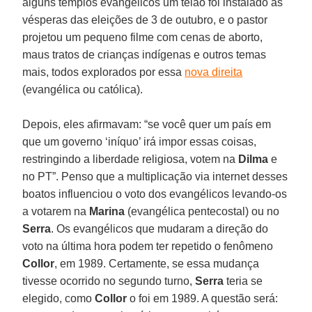
alguns templos evangélicos um telão foi instalado às
vésperas das eleições de 3 de outubro, e o pastor
projetou um pequeno filme com cenas de aborto,
maus tratos de crianças indígenas e outros temas
mais, todos explorados por essa
nova direita
(evangélica ou católica).
Depois, eles afirmavam: “se você quer um país em
que um governo ‘iníquo’ irá impor essas coisas,
restringindo a liberdade religiosa, votem na
Dilma
e
no PT”. Penso que a multiplicação via internet desses
boatos influenciou o voto dos evangélicos levando-os
a votarem na
Marina
(evangélica pentecostal) ou no
Serra
. Os evangélicos que mudaram a direção do
voto na última hora podem ter repetido o fenômeno
Collor
, em 1989. Certamente, se essa mudança
tivesse ocorrido no segundo turno,
Serra
teria se
elegido, como
Collor
o foi em 1989. A questão será: