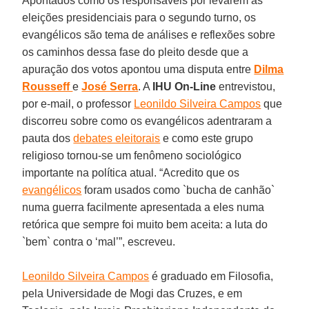
Apontados como os responsáveis por levarem as
eleições presidenciais para o segundo turno, os
evangélicos são tema de análises e reflexões sobre
os caminhos dessa fase do pleito desde que a
apuração dos votos apontou uma disputa entre
Dilma
Rousseff
e
José Serra
. A
IHU On-Line
entrevistou,
por e-mail, o professor
Leonildo Silveira Campos
que
discorreu sobre como os evangélicos adentraram a
pauta dos
debates eleitorais
e como este grupo
religioso tornou-se um fenômeno sociológico
importante na política atual. “Acredito que os
evangélicos
foram usados como `bucha de canhão`
numa guerra facilmente apresentada a eles numa
retórica que sempre foi muito bem aceita: a luta do
`bem` contra o ‘mal’”, escreveu.
Leonildo Silveira Campos
é graduado em Filosofia,
pela Universidade de Mogi das Cruzes, e em