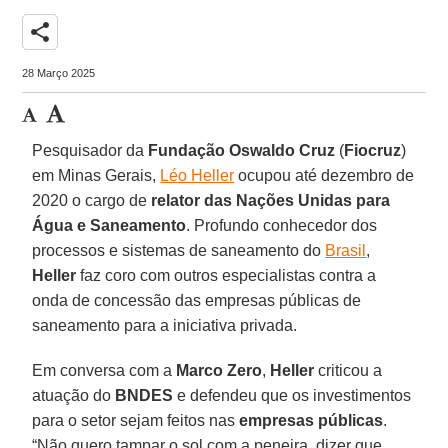
share
28 Março 2025
Pesquisador da
Fundação Oswaldo Cruz
(
Fiocruz
)
em Minas Gerais,
Léo Heller
ocupou até dezembro de
2020 o cargo de
relator das Nações Unidas para
Água e Saneamento
. Profundo conhecedor dos
processos e sistemas de saneamento do
Brasil
,
Heller
faz coro com outros especialistas contra a
onda de concessão das empresas públicas de
saneamento para a iniciativa privada.
Em conversa com a
Marco Zero
,
Heller
criticou a
atuação do
BNDES
e defendeu que os investimentos
para o setor sejam feitos nas
empresas públicas
.
“Não quero tampar o sol com a peneira, dizer que