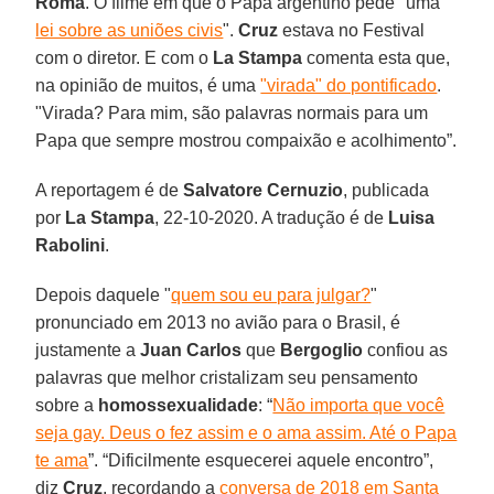
Roma
. O filme em que o Papa argentino pede "uma
lei sobre as uniões civis
".
Cruz
estava no Festival
com o diretor. E com o
La Stampa
comenta esta que,
na opinião de muitos, é uma
"virada" do pontificado
.
"Virada? Para mim, são palavras normais para um
Papa que sempre mostrou compaixão e acolhimento”.
A reportagem é de
Salvatore Cernuzio
, publicada
por
La Stampa
, 22-10-2020. A tradução é de
Luisa
Rabolini
.
Depois daquele "
quem sou eu para julgar?
"
pronunciado em 2013 no avião para o Brasil, é
justamente a
Juan Carlos
que
Bergoglio
confiou as
palavras que melhor cristalizam seu pensamento
sobre a
homossexualidade
: “
Não importa que você
seja gay. Deus o fez assim e o ama assim. Até o Papa
te ama
”. “Dificilmente esquecerei aquele encontro”,
diz
Cruz
, recordando a
conversa de 2018 em Santa