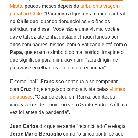
Marta
, poucos meses depois da
turbulenta viagem
papal ao Chile
. “Para mim a Igreja era o meu cardeal
no
Chile
que, quando denunciei as violências
sofridas, me disse: ‘Você não é uma vítima, você é
gay e talvez até tenha gostado’. Fiquei furioso por
anos com padres, bispos, com o Vaticano e até com o
Papa
, que eram o símbolo do mal sofrido. Imagine o
que significou para mim, ouvir um Papa dirigir-me
palavras semelhantes. Eu encontrei um pai”.
E como "pai",
Francisco
continua a se comportar
com
Cruz
, hoje engajado como ativista pelas
vítimas
de abusos
. “Quando estou em Roma, aconteceu
várias vezes de ir ouvir ou ver o Santo Padre. A última
vez foi antes da pandemia”.
Juan Carlos
diz que se sente "reconciliado" e elogia
Jorge Mario Bergoglio
como "o único pontífice que