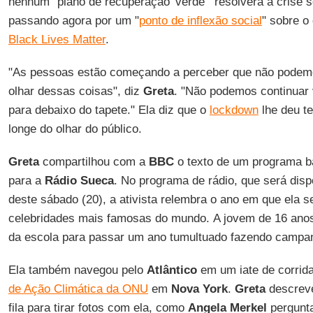
nenhum "plano de recuperação 'verde'" resolverá a crise 
passando agora por um "
ponto de inflexão social
" sobre o
Black Lives Matter
.
"As pessoas estão começando a perceber que não podemo
olhar dessas coisas", diz
Greta
. "Não podemos continuar 
para debaixo do tapete." Ela diz que o
lockdown
lhe deu te
longe do olhar do público.
Greta
compartilhou com a
BBC
o texto de um programa ba
para a
Rádio Sueca
. No programa de rádio, que será disp
deste sábado (20), a ativista relembra o ano em que ela 
celebridades mais famosas do mundo. A jovem de 16 anos 
da escola para passar um ano tumultuado fazendo campa
Ela também navegou pelo
Atlântico
em um iate de corrid
de Ação Climática da ONU
em
Nova
York
.
Greta
descreve
fila para tirar fotos com ela, como
Angela Merkel
pergunta