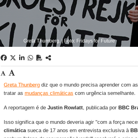
Greta Thumberg. | Foto: Fridays for Future
Greta Thunberg
diz que o mundo precisa aprender com as
tratar as
mudanças climáticas
com urgência semelhante.
A reportagem é de
Justin Rowlatt
, publicada por
BBC
Br
Isso significa que o mundo deveria agir "com a força nece
climática
sueca de 17 anos em entrevista exclusiva à
BB