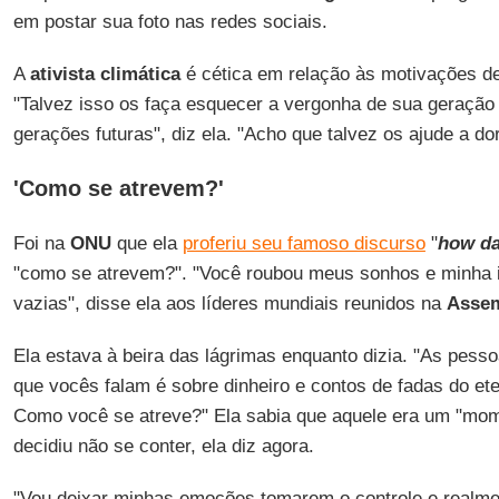
em postar sua foto nas redes sociais.
A
ativista climática
é cética em relação às motivações de
"Talvez isso os faça esquecer a vergonha de sua geração
gerações futuras", diz ela. "Acho que talvez os ajude a dor
'Como se atrevem?'
Foi na
ONU
que ela
proferiu seu famoso discurso
"
how da
"como se atrevem?". "Você roubou meus sonhos e minha 
vazias", disse ela aos líderes mundiais reunidos na
Assem
Ela estava à beira das lágrimas enquanto dizia. "As pess
que vocês falam é sobre dinheiro e contos de fadas do e
Como você se atreve?" Ela sabia que aquele era um "mom
decidiu não se conter, ela diz agora.
"Vou deixar minhas emoções tomarem o controle e realme