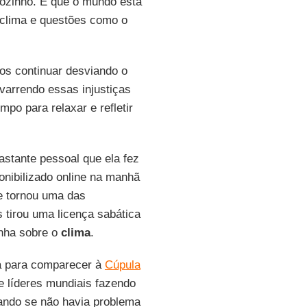
sozinho. E que o mundo está
 clima e questões como o
s continuar desviando o
varrendo essas injustiças
mpo para relaxar e refletir
stante pessoal que ela fez
onibilizado online na manhã
se tornou uma das
tirou uma licença sabática
nha sobre o
clima
.
a para comparecer à
Cúpula
 líderes mundiais fazendo
ndo se não havia problema