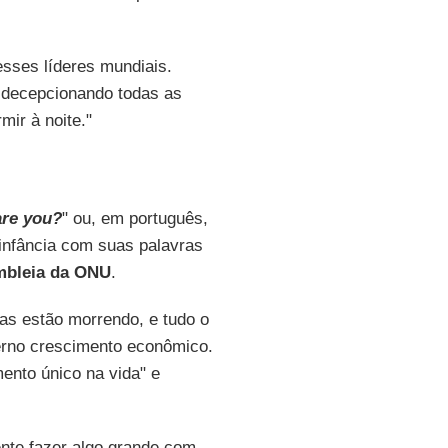
sses líderes mundiais.
 decepcionando todas as
mir à noite."
re you?
" ou, em português,
infância com suas palavras
bleia da ONU
.
oas estão morrendo, e tudo o
terno crescimento econômico.
ento único na vida" e
nte fazer algo grande com