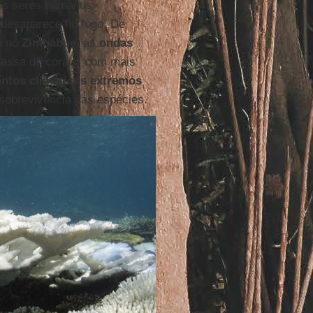
 os seres humanos
 desaparece no fogo. De
o no
Zimbábue
, às
ondas
assa de corais, com mais
entos climáticos extremos
sobrevivência das espécies.