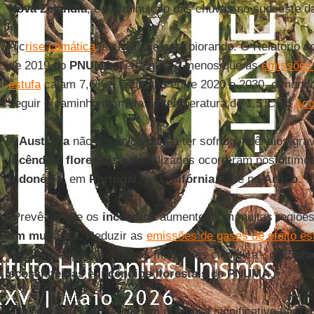
Nova
Zelândia
, e a diminuição das chuvas no sudoeste 
A c
rise climática
já chegou e está piorando. O Relatório s
de 2019 do
PNUMA
alerta que, a menos que as
emissões 
estufa
caiam 7,6% a cada ano entre 2020 e 2030, o mundo
seguir o caminho da meta de temperatura de 1,5°C do
Aco
A
Austrália
não é o único país a ter sofrido incêndios gr
Incêndios florestais
generalizados ocorreram nos últimos
Indonésia
, em
Portugal
, na
Califórnia
e até no
Ártico
.
“Prevê-se que os
incêndios
aumentem em muitas regiõe
em
mudança
. Reduzir as
emissões de gases de efeito es
é essencial para mitigar as mudanças climática”, diz
Joh
ecossistemas
e
incêndios florestais
do
PNUMA
.
“O setor florestal oferece um potencial significativo para