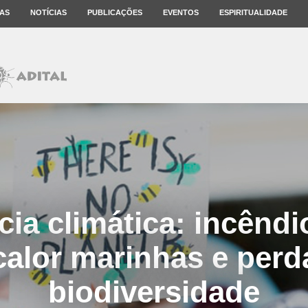
AS
NOTÍCIAS
PUBLICAÇÕES
EVENTOS
ESPIRITUALIDADE
ia climática: incêndi
calor marinhas e perd
biodiversidade