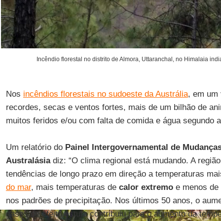
Incêndio florestal no distrito de Almora, Uttaranchal, no Himalaia in
Nos
incêndios florestais no sudoeste da Austrália
, em um 
recordes, secas e ventos fortes, mais de um bilhão de a
muitos feridos e/ou com falta de comida e água segundo 
Um relatório do
Painel Intergovernamental
de
Mudança
Australásia
diz: “O clima regional está mudando. A regiã
tendências de longo prazo em direção a temperaturas mai
do mar
, mais temperaturas de
calor extremo
e menos de 
nos padrões de precipitação. Nos últimos 50 anos, o aum
gases de efeito estufa contribuiu para o aumento da temp