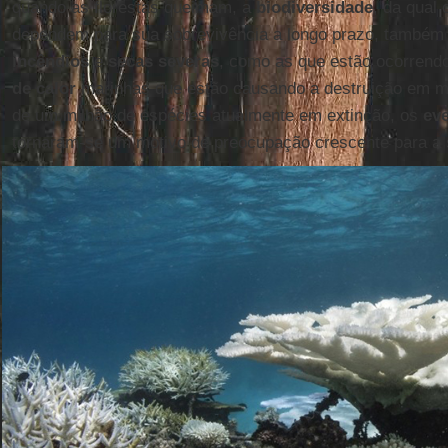
quando as florestas queimam, a
biodiversidade
, da qual
dependem para sua sobrevivência a longo prazo, também
incêndios
e
secas severas
, como as que estão ocorrend
de calor
marinhas que estão causando a destruição em m
de um milhão de espécies atualmente em extinção, os
ev
tornaram-se um motivo de preocupação crescente para a 