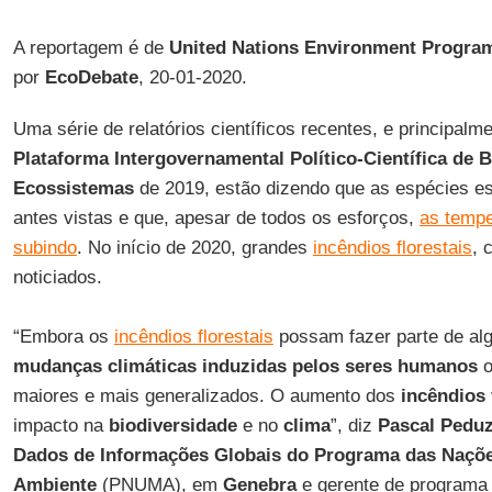
A reportagem é de
United Nations Environment Progr
por
EcoDebate
, 20-01-2020.
Uma série de relatórios científicos recentes, e principalme
Plataforma Intergovernamental Político-Científica de 
Ecossistemas
de 2019, estão dizendo que as espécies e
antes vistas e que, apesar de todos os esforços,
as tempe
subindo
. No início de 2020, grandes
incêndios florestais
, 
noticiados.
“Embora os
incêndios florestais
possam fazer parte de al
mudanças climáticas induzidas pelos seres humanos
o
maiores e mais generalizados. O aumento dos
incêndios 
impacto na
biodiversidade
e no
clima
”, diz
Pascal
Peduz
Dados de Informações Globais do Programa das
Naçõe
Ambiente
(PNUMA), em
Genebra
e gerente de programa