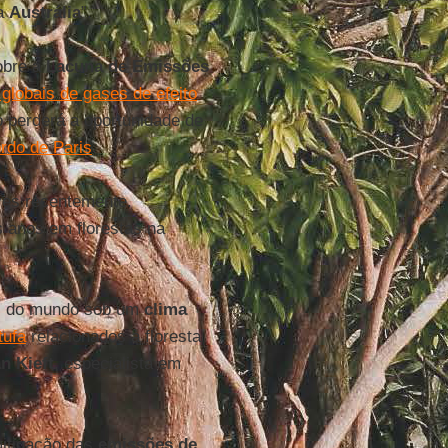
da
Austrália
”.
obre a
Lacuna
de
Emissões
globais de gases de efeito
 perderá a oportunidade de
rdo de Paris
.
aves recentemente.
 anos em florestas na
s do mundo sob um
clima
tufa
relacionados à floresta
an
Kieft
, especialista em
 mitigação das
emissões de