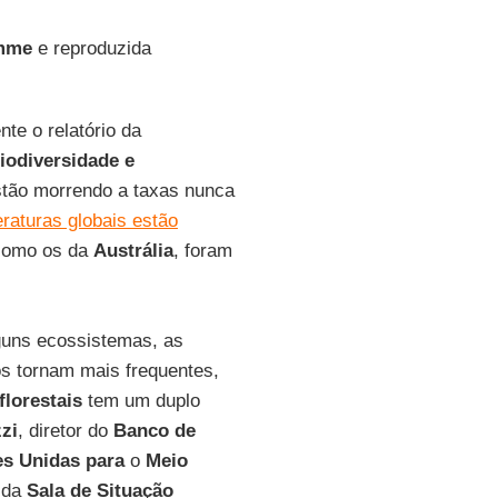
amme
e reproduzida
nte o relatório da
Biodiversidade
e
stão morrendo a taxas nunca
raturas globais estão
como os da
Austrália
, foram
guns ecossistemas, as
s tornam mais frequentes,
florestais
tem um duplo
zi
, diretor do
Banco de
s Unidas para
o
Meio
 da
Sala
de Situação