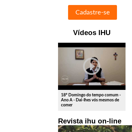
Vídeos IHU
play_circle_outline
18º Domingo do tempo comum -
Ano A - Dai-lhes vós mesmos de
comer
Revista ihu on-line