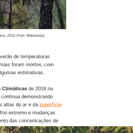
diano, 2016 (Foto: Wikimedia)
verão de temperaturas
nimais foram mortos, com
algumas estimativas.
s
Climáticas
de 2018 na
o continua demonstrando
s altas do ar e da
superfície
frio extremo e mudanças
ento das concentrações de
eratura média na
Austrália
e