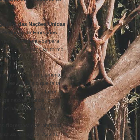
uadro das Nações Unidas
e
Redução
de Emissões
rnecendo incentivos para
gerenciar florestas de forma
 florestal.
restais
foram amplamente
t
. “Eles são o elo que falta
. O que precisamos fazer, ele
dios
nesses planos, como
cidas na
Convenção
.
nas
florestas
: elas abrigam
plantas e insetos. Assim,