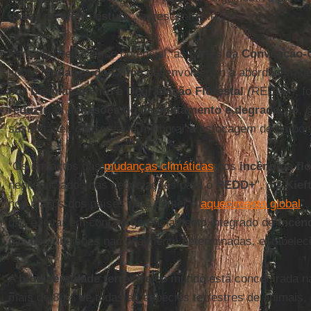
gases de efeito estufa
”, acrescenta ele.
Para aproveitar esse potencial, as partes da
Convenção-Q
sobre
Mudança do Clima
desenvolveram a abordagem d
por
Desmatamento
e Degradação
Florestal
(REDD+), fo
reduzir as emissões do desmatamento e degradação
, 
sustentável, conservar e melhorar a estocagem de carbono
“Os impactos das
mudanças climáticas
nos
incêndios flo
negligenciados nas negociações para o
REDD+
”, diz
Kief
nos planos dos países para conter o
aquecimento global
”
diz, é levar em conta o gerenciamento integrado de
incên
nas contribuições nacionalmente determinadas, estabele
A
biodiversidade terrestre
do mundo está concentrada 
mais de 80% de todas as espécies terrestres de animais, 