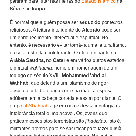
partiram para lutar nas fileiras do
Estado Islâmico
na
Síria
e no
Iraque
.
É normal que alguém possa ser
seduzido
por textos
religiosos. A leitura inteligente do
Alcorão
pode ser
um enriquecimento intelectual e espiritual. No
entanto, é necessário evitar torná-la uma leitura literal,
ou seja, estreita e intolerante. O rito dominante na
Arábia Saudita
, no
Catar
e em vários outros estados
é o ritual
wahhabita
, nome em homenagem de um
teólogo do século XVIII,
Mohammed 'abd-al
Wahhab
, que defendia um islamismo de rigor
absoluto: o ladrão paga com sua mão, a esposa
adúltera tem a cabeça cortada e assim por diante. O
grupo
al-Shabaab
age em nome dessa ideologia da
intolerância total e implacável. Os jovens que
praticam esses atos terroristas são
jihadistas
, isto é,
militantes prontos para se sacrificar para fazer o
Islã