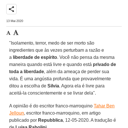
share
13 Mai 2020
"Isolamento, terror, medo de ser morto são
ingredientes que às vezes perturbam a razão e
a
liberdade de espírito
. Você não pensa da mesma
maneira quando está livre e quando está
privado de
toda a liberdade
, além da ameaça de perder sua
vida. É uma angústia profunda que provavelmente
ditou a escolha de
Silvia
. Agora ela é livre para
aceitá-la conscientemente e se livrar dela".
A opinião é do escritor franco-marroquino
Tahar Ben
Jelloun
, escritor franco-marroquino, em artigo
publicado por
Repubblica
, 12-05-2020. A tradução é
de
Luisa Rabolini
.