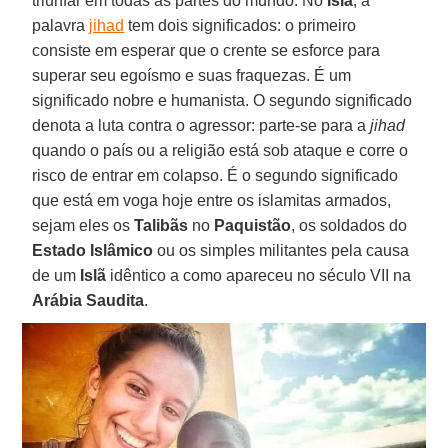
triunfar em todas as partes do mundo. No
Islã
, a
palavra
jihad
tem dois significados: o primeiro
consiste em esperar que o crente se esforce para
superar seu egoísmo e suas fraquezas. É um
significado nobre e humanista. O segundo significado
denota a luta contra o agressor: parte-se para a
jihad
quando o país ou a religião está sob ataque e corre o
risco de entrar em colapso. É o segundo significado
que está em voga hoje entre os islamitas armados,
sejam eles os
Talibãs
no
Paquistão
, os soldados do
Estado Islâmico
ou os simples militantes pela causa
de um
Islã
idêntico a como apareceu no século VII na
Arábia Saudita
.