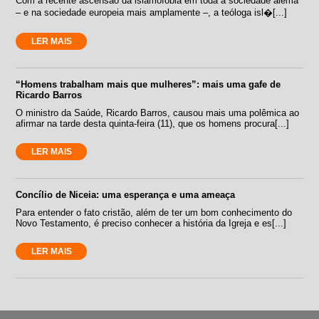
Com a recente ascensão da islamofobia em toda a sociedade alemã
– e na sociedade europeia mais amplamente –, a teóloga isl�[...]
LER MAIS
“Homens trabalham mais que mulheres”: mais uma gafe de
Ricardo Barros
O ministro da Saúde, Ricardo Barros, causou mais uma polêmica ao
afirmar na tarde desta quinta-feira (11), que os homens procura[...]
LER MAIS
Concílio de Niceia: uma esperança e uma ameaça
Para entender o fato cristão, além de ter um bom conhecimento do
Novo Testamento, é preciso conhecer a história da Igreja e es[...]
LER MAIS