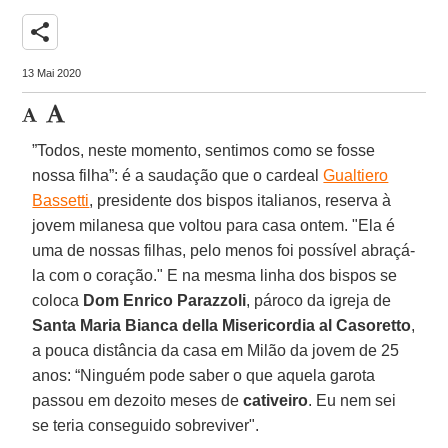
share
13 Mai 2020
”Todos, neste momento, sentimos como se fosse
nossa filha”: é a saudação que o cardeal
Gualtiero
Bassetti
, presidente dos bispos italianos, reserva à
jovem milanesa que voltou para casa ontem. "Ela é
uma de nossas filhas, pelo menos foi possível abraçá-
la com o coração." E na mesma linha dos bispos se
coloca
Dom Enrico Parazzoli
, pároco da igreja de
Santa Maria Bianca della Misericordia al Casoretto
,
a pouca distância da casa em Milão da jovem de 25
anos: “Ninguém pode saber o que aquela garota
passou em dezoito meses de
cativeiro
. Eu nem sei
se teria conseguido sobreviver".