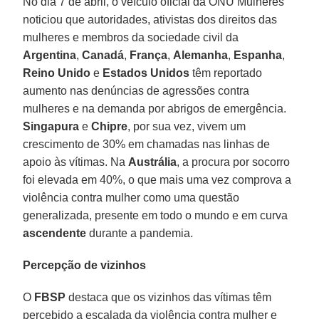
No dia 7 de abril, o veículo oficial da ONU Mulheres
noticiou que autoridades, ativistas dos direitos das
mulheres e membros da sociedade civil da
Argentina
,
Canadá
,
França
,
Alemanha
,
Espanha
,
Reino
Unido
e
Estados
Unidos
têm reportado
aumento nas denúncias de agressões contra
mulheres e na demanda por abrigos de emergência.
Singapura
e
Chipre
, por sua vez, vivem um
crescimento de 30% em chamadas nas linhas de
apoio às vítimas. Na
Austrália
, a procura por socorro
foi elevada em 40%, o que mais uma vez comprova a
violência contra mulher como uma questão
generalizada, presente em todo o mundo e em curva
ascendente
durante a pandemia.
Percepção de vizinhos
O
FBSP
destaca que os vizinhos das vítimas têm
percebido a escalada da violência contra mulher e