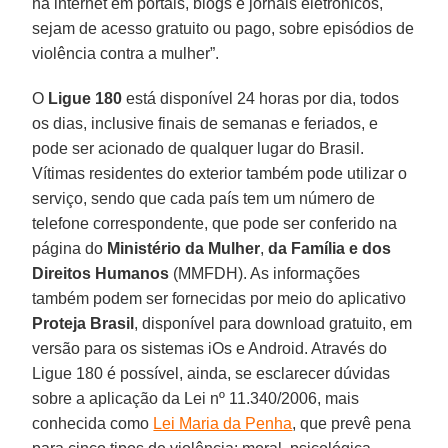
na internet em portais, blogs e jornais eletrônicos,
sejam de acesso gratuito ou pago, sobre episódios de
violência contra a mulher”.
O
Ligue
180
está disponível 24 horas por dia, todos
os dias, inclusive finais de semanas e feriados, e
pode ser acionado de qualquer lugar do Brasil.
Vítimas residentes do exterior também pode utilizar o
serviço, sendo que cada país tem um número de
telefone correspondente, que pode ser conferido na
página do
Ministério
da
Mulher
,
da
Família
e
dos
Direitos
Humanos
(MMFDH). As informações
também podem ser fornecidas por meio do aplicativo
Proteja
Brasil
, disponível para download gratuito, em
versão para os sistemas iOs e Android. Através do
Ligue 180 é possível, ainda, se esclarecer dúvidas
sobre a aplicação da Lei nº 11.340/2006, mais
conhecida como
Lei Maria da Penha
, que prevê pena