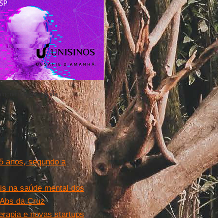
algoritmização da vida.
5 anos, segundo a
eis na saúde mental dos
 Abs da Cruz
erapia e novas startups