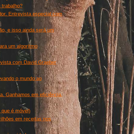
 trabalho?
dor. Entrevista especial com
ão, e isso ainda será um
para um algoritmo
evista com David Graeber
levando o mundo ao
na. Ganhamos em eficiência,
e que é móvel)
ilhões em receitas nos