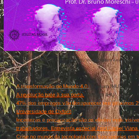
XIX Simpósio Internacional IHU. Homo Digitalis. A escalada da 
Leia mais
A transformação do Mundo 4.0.
Medium IHU
A revolução bate à sua porta.
Medium IHU
47% dos empregos vão desaparecer nos próximos 2
Universidade de Oxford
Incertezas e precarização são os efeitos mais visív
trabalhadores. Entrevista especial com Daniel Viana
Crise no mundo da tecnologia com funcionários em t