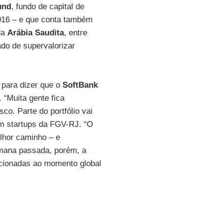
und
, fundo de capital de
16 – e que conta também
da
Arábia Saudita
, entre
ado de supervalorizar
 para dizer que o
SoftBank
 “Muita gente fica
co. Parte do portfólio vai
m startups da FGV-RJ. “O
lhor caminho – e
emana passada, porém, a
cionadas ao momento global