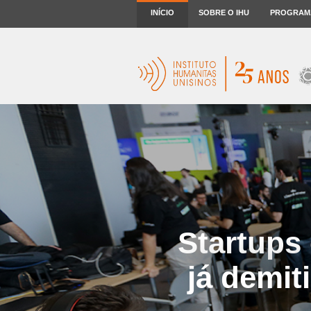
INÍCIO
SOBRE O IHU
PROGRAM
Startups
já demit