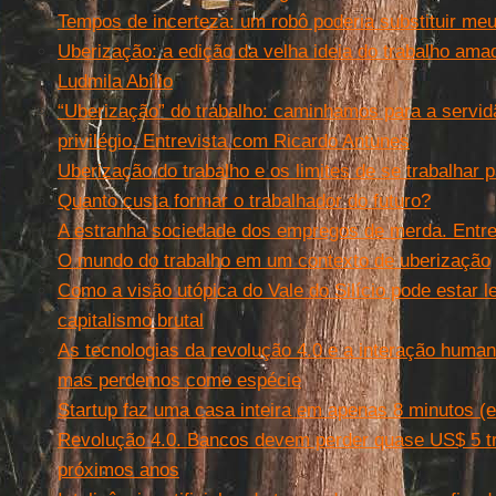
Tempos de incerteza: um robô poderia substituir meu
Uberização: a edição da velha ideia do trabalho ama
Ludmila Abílio
“Uberização” do trabalho: caminhamos para a servid
privilégio. Entrevista com Ricardo Antunes
Uberização do trabalho e os limites de se trabalhar 
Quanto custa formar o trabalhador do futuro?
A estranha sociedade dos empregos de merda. Entr
O mundo do trabalho em um contexto de uberização
Como a visão utópica do Vale do Silício pode estar 
capitalismo brutal
As tecnologias da revolução 4.0 e a interação huma
mas perdemos como espécie
Startup faz uma casa inteira em apenas 8 minutos (
Revolução 4.0. Bancos devem perder quase US$ 5 tr
próximos anos