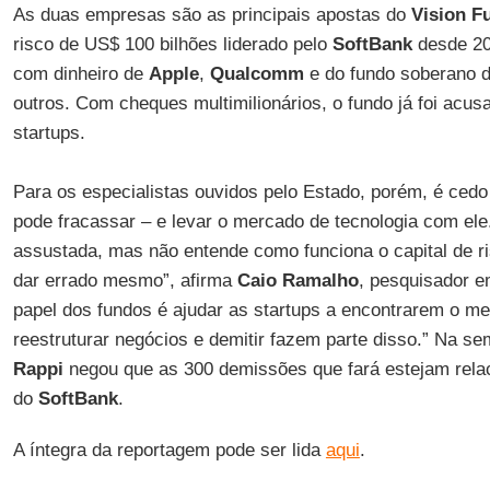
As duas empresas são as principais apostas do
Vision F
risco de US$ 100 bilhões liderado pelo
SoftBank
desde 20
com dinheiro de
Apple
,
Qualcomm
e do fundo soberano 
outros. Com cheques multimilionários, o fundo já foi acus
startups.
Para os especialistas ouvidos pelo Estado, porém, é cedo
pode fracassar – e levar o mercado de tecnologia com ele.
assustada, mas não entende como funciona o capital de ris
dar errado mesmo”, afirma
Caio Ramalho
, pesquisador e
papel dos fundos é ajudar as startups a encontrarem o me
reestruturar negócios e demitir fazem parte disso.” Na s
Rappi
negou que as 300 demissões que fará estejam rela
do
SoftBank
.
A íntegra da reportagem pode ser lida
aqui
.