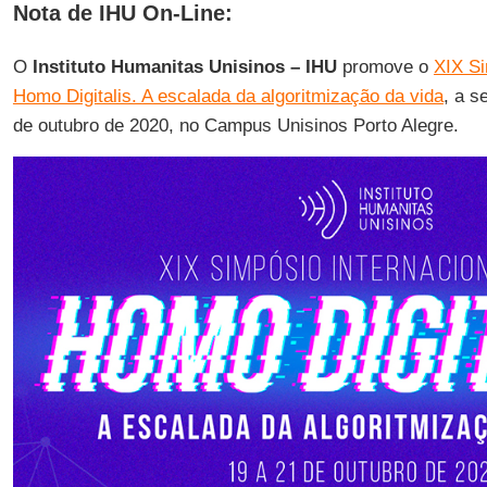
Nota de IHU On-Line:
O
Instituto Humanitas Unisinos – IHU
promove o
XIX Si
Homo Digitalis. A escalada da algoritmização da vida
, a s
de outubro de 2020, no Campus Unisinos Porto Alegre.