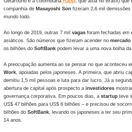
Getaround e a colombiana
Rappi
, que atua no Brasil) que
companhia de
Masayoshi Son
fizeram 2,6 mil demissões
mundo todo.
Ao longo de 2019, outras 7 mil
vagas
foram fechadas em e
asiáticos. São números que fizeram acender no
mercado
os bilhões do
SoftBank
podem levar a uma nova bolha da 
A preocupação aumenta ao se pensar no que aconteceu
Work
, apoiadas pelos japoneses. A primeira, que abriu ca
demitiu 1,5 mil pessoas e luta para dar lucro. Já a segun
abertura de capital após prospecto a
investidores
mostrar
governança corporativa. Em poucos dias, a
startup
teve s
US$ 47 bilhões para US$ 8 bilhões – e precisou de socor
bilhões do
SoftBank
, levando os japoneses a ter seu prim
14 anos.