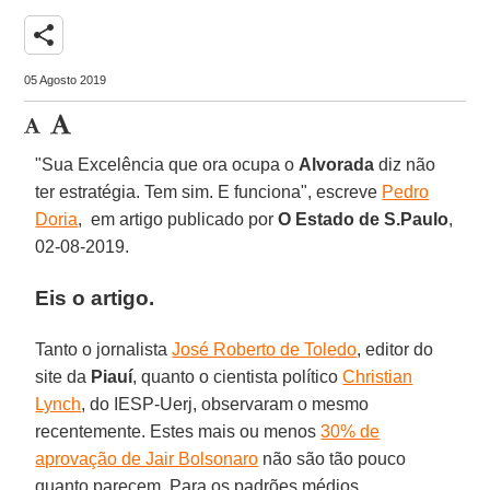
share
05 Agosto 2019
"Sua Excelência que ora ocupa o
Alvorada
diz não
ter estratégia. Tem sim. E funciona", escreve
Pedro
Doria
, em artigo publicado por
O Estado de S.Paulo
,
02-08-2019.
Eis o artigo.
Tanto o jornalista
José Roberto de Toledo
, editor do
site da
Piauí
, quanto o cientista político
Christian
Lynch
, do IESP-Uerj, observaram o mesmo
recentemente. Estes mais ou menos
30% de
aprovação de Jair Bolsonaro
não são tão pouco
quanto parecem. Para os padrões médios