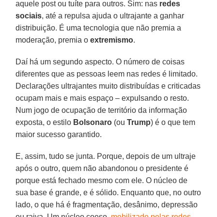
aquele post ou tuíte para outros. Sim: nas
redes
sociais
, até a repulsa ajuda o ultrajante a ganhar
distribuição. É uma tecnologia que não premia a
moderação, premia o
extremismo
.
Daí há um segundo aspecto. O número de coisas
diferentes que as pessoas leem nas redes é limitado.
Declarações ultrajantes muito distribuídas e criticadas
ocupam mais e mais espaço – expulsando o resto.
Num jogo de ocupação de território da informação
exposta, o estilo
Bolsonaro
(ou
Trump
) é o que tem
maior sucesso garantido.
E, assim, tudo se junta. Porque, depois de um ultraje
após o outro, quem não abandonou o presidente é
porque está fechado mesmo com ele. O núcleo de
sua base é grande, e é sólido. Enquanto que, no outro
lado, o que há é fragmentação, desânimo, depressão
ou raiva. Um núcleo coeso,
mobilizado pelas redes
,