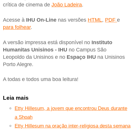
crítica de cinema de
João Ladeira
.
Acesse à
IHU On-Line
nas versões
HTML
,
PDF
e
para folhear
.
A versão impressa está disponível no
Instituto
Humanitas Unisinos - IHU
no Campus São
Leopoldo da Unisinos e no
Espaço IHU
na Unisinos
Porto Alegre.
A todas e todos uma boa leitura!
Leia mais
Etty Hillesum, a jovem que encontrou Deus durante
a Shoah
Etty Hillesum na oração inter-religiosa desta semana