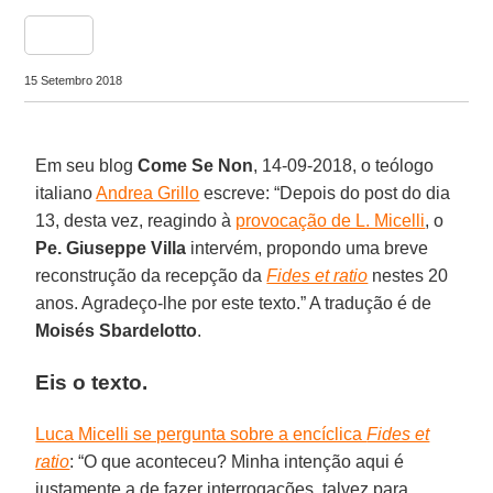
share
15 Setembro 2018
Em seu blog
Come Se Non
, 14-09-2018, o teólogo
italiano
Andrea Grillo
escreve: “Depois do post do dia
13, desta vez, reagindo à
provocação de L. Micelli
, o
Pe. Giuseppe Villa
intervém, propondo uma breve
reconstrução da recepção da
Fides et ratio
nestes 20
anos. Agradeço-lhe por este texto.” A tradução é de
Moisés Sbardelotto
.
Eis o texto.
Luca Micelli se pergunta sobre a encíclica
Fides et
ratio
: “O que aconteceu? Minha intenção aqui é
justamente a de fazer interrogações, talvez para