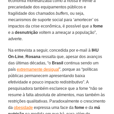
economia monetarizada como a nossa e frente à
precariedade dos equipamentos públicos e
fragilidade dos chamados
buffers
, ou seja,
mecanismos de suporte social para ‘amortecer’ os
impactos da crise econômica, é possível que a
fome
e a
desnutrição
voltem a ameaçar a população”,
adverte.
Na entrevista a seguir, concedida por e-mail à
IHU
On-Line
,
Rosana
ressalta que, apesar dos avanços
das últimas décadas, “o
Brasil
continua sendo um
país
extremamente desigual
”, porque as “políticas
públicas permanecem apresentando baixa
efetividade e pouco impacto redistributivo”. A
pesquisadora também esclarece que a fome “não se
resume à falta absoluta de alimentos, mas também às
restrições qualitativas. Paradoxalmente o crescimento
da
obesidade
expressa uma face da
fome
e da
má
nutrição
na medida em que há, para além do