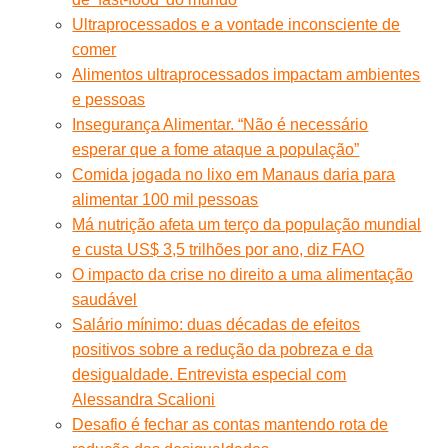
Ultraprocessados e a vontade inconsciente de
comer
Alimentos ultraprocessados impactam ambientes
e pessoas
Insegurança Alimentar. “Não é necessário
esperar que a fome ataque a população”
Comida jogada no lixo em Manaus daria para
alimentar 100 mil pessoas
Má nutrição afeta um terço da população mundial
e custa US$ 3,5 trilhões por ano, diz FAO
O impacto da crise no direito a uma alimentação
saudável
Salário mínimo: duas décadas de efeitos
positivos sobre a redução da pobreza e da
desigualdade. Entrevista especial com
Alessandra Scalioni
Desafio é fechar as contas mantendo rota de