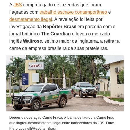
A
JBS
comprou gado de fazendas que foram
flagradas com
trabalho escravo contemporâneo
e
desmatamento ilegal
. A revelação foi feita por
investigação da
Repórter Brasil
em parceria com o
jornal britânico
The Guardian
e levou o mercado
inglês
Waitrose,
sétimo maior da Inglaterra, a retirar a
carne da empresa brasileira de suas prateleiras.
Depois da operação Carne Fraca, o Ibama deflagrou a Carne Fria,
que flagrou desmatamento ilegal entre fornecedores da JBS.
Foto:
Piero Locatelli/Repórter Brasil