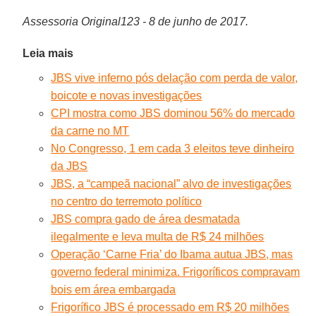
Assessoria Original123 - 8 de junho de 2017.
Leia mais
JBS vive inferno pós delação com perda de valor,
boicote e novas investigações
CPI mostra como JBS dominou 56% do mercado
da carne no MT
No Congresso, 1 em cada 3 eleitos teve dinheiro
da JBS
JBS, a “campeã nacional” alvo de investigações
no centro do terremoto político
JBS compra gado de área desmatada
ilegalmente e leva multa de R$ 24 milhões
Operação ‘Carne Fria’ do Ibama autua JBS, mas
governo federal minimiza. Frigoríficos compravam
bois em área embargada
Frigorífico JBS é processado em R$ 20 milhões