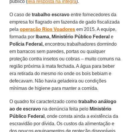
público (
leia resposta na íntegra
).
O caso de
trabalho escravo
entre fornecedores da
empresa foi flagrado em fazenda de gado fiscalizada
pela
operação Rios Voadores
em 2015. A equipe,
formada por
Ibama,
Ministério Público Federal
e
Polícia Federal,
encontrou trabalhadores dormindo
em barracos sem paredes, portas ou qualquer
proteção contra insetos ou cobras – muito comuns na
região próxima à mata fechada. A água para beber
era retirada do mesmo rio onde os bois bebiam e
defecavam. Não havia geladeira ou condições
mínimas de higiene para manter a comida.
O quadro foi caracterizado como
trabalho análogo
ao de escravo
na denúncia feita pelo
Ministério
Público Federal
, onde consta ainda a existência da
escravidão por dívida. Os custos da alimentação e
dos poucos equipamentos de proteção disponíveis