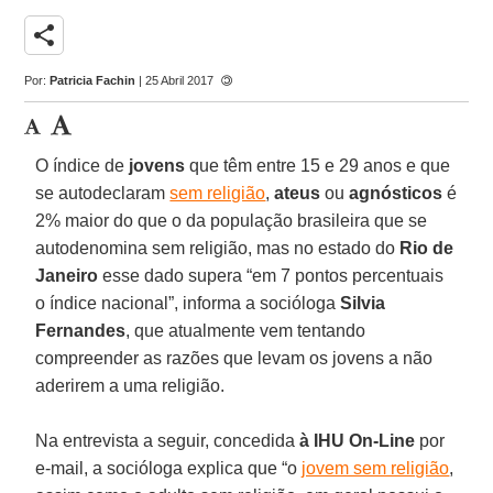
share
Por:
Patricia Fachin
| 25 Abril 2017
O índice de
jovens
que têm entre 15 e 29 anos e que
se autodeclaram
sem religião
,
ateus
ou
agnósticos
é
2% maior do que o da população brasileira que se
autodenomina sem religião, mas no estado do
Rio de
Janeiro
esse dado supera “em 7 pontos percentuais
o índice nacional”, informa a socióloga
Silvia
Fernandes
, que atualmente vem tentando
compreender as razões que levam os jovens a não
aderirem a uma religião.
Na entrevista a seguir, concedida
à IHU On-Line
por
e-mail, a socióloga explica que “o
jovem sem religião
,