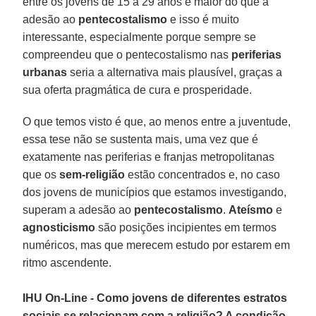
entre os jovens de 15 a 29 anos é maior do que a
adesão ao
pentecostalismo
e isso é muito
interessante, especialmente porque sempre se
compreendeu que o pentecostalismo nas
periferias
urbanas
seria a alternativa mais plausível, graças a
sua oferta pragmática de cura e prosperidade.
O que temos visto é que, ao menos entre a juventude,
essa tese não se sustenta mais, uma vez que é
exatamente nas periferias e franjas metropolitanas
que os
sem-religião
estão concentrados e, no caso
dos jovens de municípios que estamos investigando,
superam a adesão ao
pentecostalismo
.
Ateísmo
e
agnosticismo
são posições incipientes em termos
numéricos, mas que merecem estudo por estarem em
ritmo ascendente.
IHU On-Line - Como jovens de diferentes estratos
sociais se relacionam com a religião? A condição